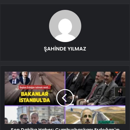
ŞAHİNDE YILMAZ
Son Dakika Haber: Cumhurbaşkanı Erdoğan'ın