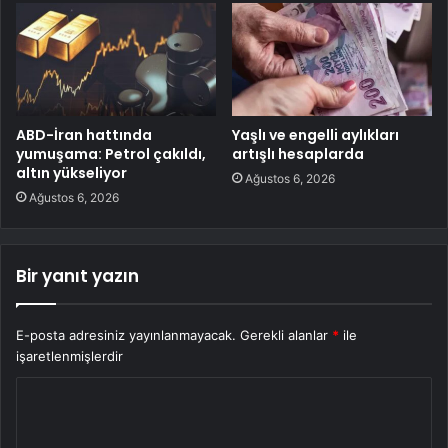
ABD-İran hattında
Yaşlı ve engelli aylıkları
yumuşama: Petrol çakıldı,
artışlı hesaplarda
altın yükseliyor
Ağustos 6, 2026
Ağustos 6, 2026
Bir yanıt yazın
E-posta adresiniz yayınlanmayacak.
Gerekli alanlar
*
ile
işaretlenmişlerdir
Y
o