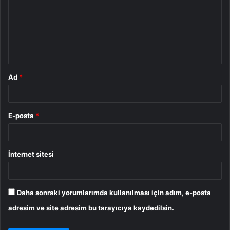
r
u
m
*
Ad
*
E-posta
*
İnternet sitesi
Daha sonraki yorumlarımda kullanılması için adım, e-posta
adresim ve site adresim bu tarayıcıya kaydedilsin.