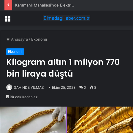
Karamanlı Mahallesi’nde Elektrik Trafosunda Patlama: Kısa Süreli Panik ve Elektrik Kesintisi
Menü
Anasayfa
/
Ekonomi
Ekonomi
Kilogram altın 1 milyon 770
bin liraya düştü
ŞAHİNDE YILMAZ
Ekim 25, 2023
0
8
Bir dakikadan az