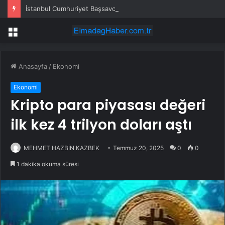
İstanbul Cumhuriyet Başsavcılığı: Gazeteci Cem Küçük gözaltına alındı
Menü
Anasayfa
/
Ekonomi
Ekonomi
Kripto para piyasası değeri
ilk kez 4 trilyon doları aştı
MEHMET HAZBİN KAZBEK
Temmuz 20, 2025
0
0
1 dakika okuma süresi