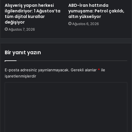
Alışveriş yapan herkesi
ABD-İran hattında
ilgilendiriyor: 1 Ağustos’ta
yumuşama: Petrol çakıldı,
tüm dijital kurallar
altın yükseliyor
değişiyor
Ağustos 6, 2026
Ağustos 7, 2026
Bir yanıt yazın
E-posta adresiniz yayınlanmayacak.
Gerekli alanlar
*
ile
işaretlenmişlerdir
Y
o
r
u
m
*