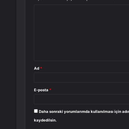
Y
o
r
u
m
*
Ad
*
E-posta
*
Daha sonraki yorumlarımda kullanılması için adı
kaydedilsin.