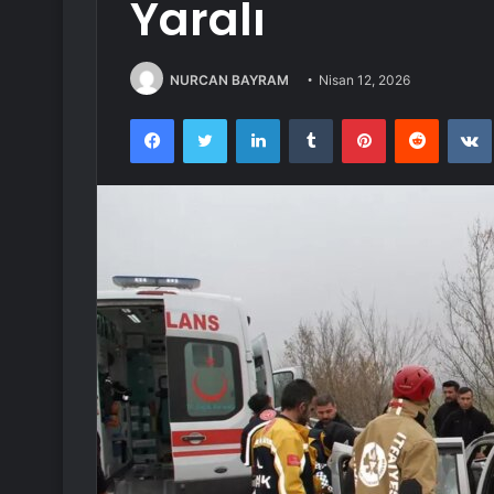
Yaralı
NURCAN BAYRAM
Nisan 12, 2026
Facebook
Twitter
LinkedIn
Tumblr
Pinterest
Reddit