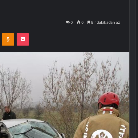
0
0
Bir dakikadan az
VKontakte
Odnoklassniki
Pocket