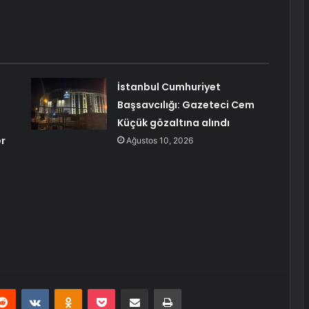
İstanbul Cumhuriyet
Başsavcılığı: Gazeteci Cem
Küçük gözaltına alındı
er
Ağustos 10, 2026
erest
Reddit
VKontakte
Odnoklassniki
Pocket
E-Posta ile paylaş
Yazdır