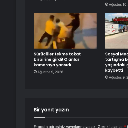
Ağustos 10,
Sürücüler tekme tokat
Sosyal Me
birbirine girdi! O anlar
tartışma kan
kameraya yansıdı
yaşındaki 
kaybetti
Ağustos 9, 2026
Ağustos 9, 
Bir yanıt yazın
E-posta adresiniz yayınlanmayacak.
Gerekli alanlar
*
i