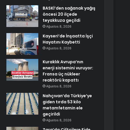
BASKİ’den sağanak yağış
öncesi 20 ilçede
teyakkuza geçildi
Ağustos 8, 2026
Kayseri’de İnşaatta İşçi
Hayatını Kaybetti
Ağustos 8, 2026
Kuraklık Avrupa’nın
enerji sistemini vuruyor:
Fransa üç nükleer
reaktörü kapattı
Ağustos 8, 2026
Nahçıvan’da Türkiye’ye
giden tırda 53 kilo
metamfetamin ele
geçirildi
Ağustos 8, 2026
Zara’da Çiftçilere Fide