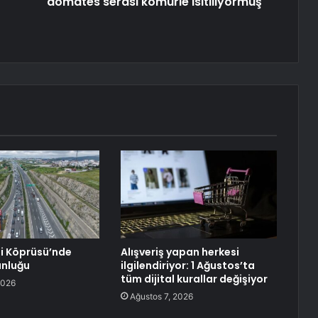
domates serası kömürle ısıtılıyormuş
 Köprüsü’nde
Alışveriş yapan herkesi
unluğu
ilgilendiriyor: 1 Ağustos’ta
tüm dijital kurallar değişiyor
2026
Ağustos 7, 2026