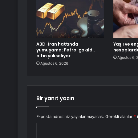
ABD-İran hattında
Yaşlı ve eng
yumuşama: Petrol çakıldı,
hesaplard
altın yükseliyor
Ağustos 6, 
Ağustos 6, 2026
Bir yanıt yazın
E-posta adresiniz yayınlanmayacak.
Gerekli alanlar
*
i
Y
o