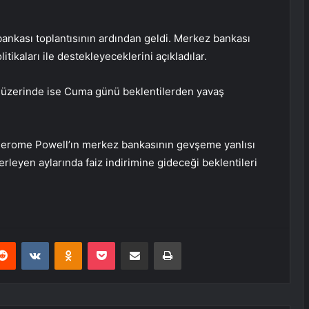
ankası toplantısının ardından geldi. Merkez bankası
litikaları ile destekleyeceklerini açıkladılar.
n üzerinde ise Cuma günü beklentilerden yavaş
ı Jerome Powell’ın merkez bankasının gevşeme yanlısı
erleyen aylarında faiz indirimine gideceği beklentileri
erest
Reddit
VKontakte
Odnoklassniki
Pocket
E-Posta ile paylaş
Yazdır