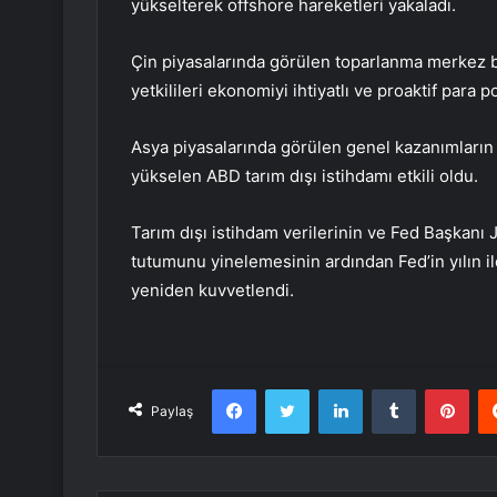
yükselterek offshore hareketleri yakaladı.
Çin piyasalarında görülen toparlanma merkez b
yetkilileri ekonomiyi ihtiyatlı ve proaktif para po
Asya piyasalarında görülen genel kazanımları
yükselen ABD tarım dışı istihdamı etkili oldu.
Tarım dışı istihdam verilerinin ve Fed Başkan
tutumunu yinelemesinin ardından Fed’in yılın il
yeniden kuvvetlendi.
Facebook
Twitter
LinkedIn
Tumblr
Pint
Paylaş