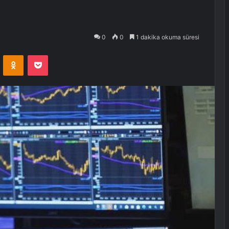
0
0
1 dakika okuma süresi
VKontakte
Odnoklassniki
Pocket