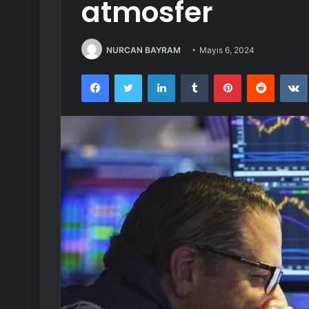
atmosfer
NURCAN BAYRAM
Mayıs 6, 2024
Facebook
Twitter
LinkedIn
Tumblr
Pinterest
Reddit