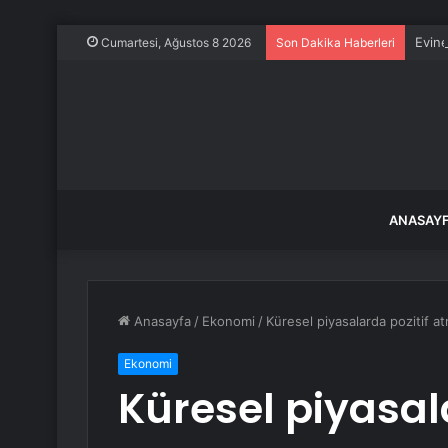
Evine
Cumartesi, Ağustos 8 2026
Son Dakika Haberleri
ANASAY
Anasayfa
/
Ekonomi
/
Küresel piyasalarda pozitif a
Ekonomi
Küresel piyasal