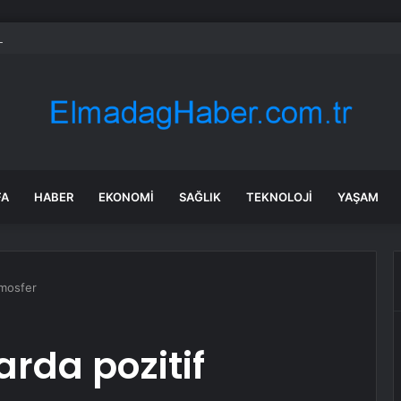
 tadilat yapan çift, gizli bölmede deste deste para buldu
FA
HABER
EKONOMI
SAĞLIK
TEKNOLOJI
YAŞAM
tmosfer
arda pozitif