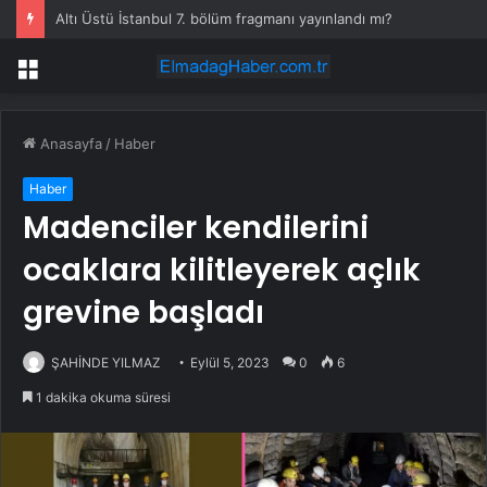
Altı Üstü İstanbul 7. bölüm fragmanı yayınlandı mı?
Menü
Anasayfa
/
Haber
Haber
Madenciler kendilerini
ocaklara kilitleyerek açlık
grevine başladı
ŞAHİNDE YILMAZ
Eylül 5, 2023
0
6
1 dakika okuma süresi