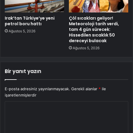
Irak’tan Türkiye’ye yeni
Çöl sıcakları geliyor!
petrol boru hattı
Meteoroloji tarih verdi,
tam 4 gün sürecek:
Ağustos 5, 2026
Hissedilen sıcaklık 50
dereceyi bulacak
Ağustos 5, 2026
Bir yanıt yazın
E-posta adresiniz yayınlanmayacak.
Gerekli alanlar
*
ile
işaretlenmişlerdir
Y
o
r
u