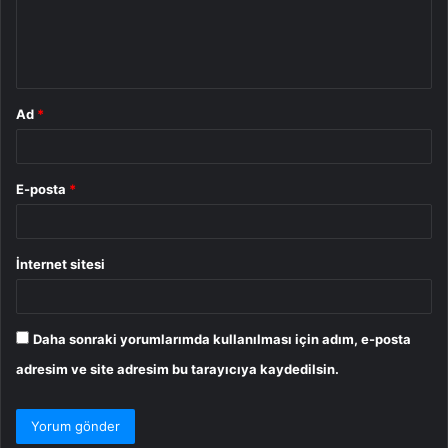
m
*
Ad
*
E-posta
*
İnternet sitesi
Daha sonraki yorumlarımda kullanılması için adım, e-posta
adresim ve site adresim bu tarayıcıya kaydedilsin.