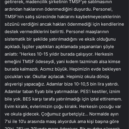
getirerek, madencilik şirketinin TMSF’ye satılmasının
ardından haklarının ödenmediğini duyurdu. Personel,
TMSF’nin satış sürecinde haklarını kaybetmeyeceklerinin
sözünü verdiğini ancak hakları ödenmediği için kendilerine
destek vermediklerini belirtti. Personel maaşlarının
sistematik bir şekilde yatırılmadığını ve eksik olduğunu
açıkladı. İşçiler yaptıkları açıklamada yaşananları şöyle
anlattı: “Herkes 10-15 yıldır burada çalışıyor. Herkesin
emeğini TMSF ödeseydi, yani kıdem tazminatı alsa kimse
burada kalmazdı. Acımız büyük. Hepimizin evde bekleyen
çocukları var. Okullar açılacak. Hepimiz okula dönüş
alışverişi yapacağız. Adamlar bize 10-10,5 bin lira yatırdı.
Adamlar taban fiyatı bile yatırmadılar. PES’i kestiler, iznim
bile yok. BES karşı tarafa yatırılmadığı için iptal ettiremem.
Evim kiralık, evlerimizin çoğu kiralık. Herkesin çocuğu var
ve okula gidecek. Çoğumuz gurbetçiyiz… Normalde ayın
7’si ile 10’u arasında maaş alıyorduk ama kişi başına göre
20’si, 25’i ve 30’unda maaş ödeniyor. Bir ay daha sürecek.