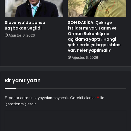
Slovenya’da Jansa
SON DAKİKA: Çekirge
Başbakan Seçildi
istilası mı var, Tarım ve
Orman Bakanlığı ne
Ağustos 6, 2026
açıklama yaptı? Hangi
şehirlerde çekirge istilası
var, neler yapılmalı?
Ağustos 6, 2026
Bir yanıt yazın
E-posta adresiniz yayınlanmayacak.
Gerekli alanlar
*
ile
işaretlenmişlerdir
Y
o