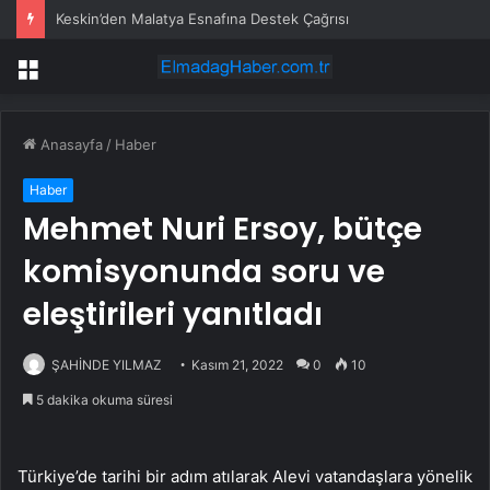
Keskin’den Malatya Esnafına Destek Çağrısı
Menü
Anasayfa
/
Haber
Haber
Mehmet Nuri Ersoy, bütçe
komisyonunda soru ve
eleştirileri yanıtladı
ŞAHİNDE YILMAZ
Kasım 21, 2022
0
10
5 dakika okuma süresi
Türkiye’de tarihi bir adım atılarak Alevi vatandaşlara yönelik