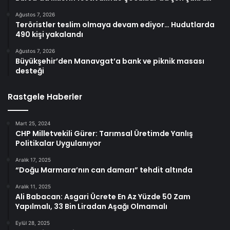
Ağustos 7, 2026
Teröristler teslim olmaya devam ediyor… Hudutlarda
490 kişi yakalandı
Ağustos 7, 2026
Büyükşehir’den Manavgat’a bank ve piknik masası
desteği
Rastgele Haberler
Mart 25, 2024
CHP Milletvekili Gürer: Tarımsal Üretimde Yanlış
Politikalar Uygulanıyor
Aralık 17, 2025
“Doğu Marmara’nın can damarı” tehdit altında
Aralık 11, 2025
Ali Babacan: Asgari Ücrete En Az Yüzde 50 Zam
Yapılmalı, 33 Bin Liradan Aşağı Olmamalı
Eylül 28, 2025