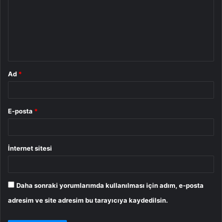
r
u
m
*
Ad
*
E-posta
*
İnternet sitesi
Daha sonraki yorumlarımda kullanılması için adım, e-posta
adresim ve site adresim bu tarayıcıya kaydedilsin.