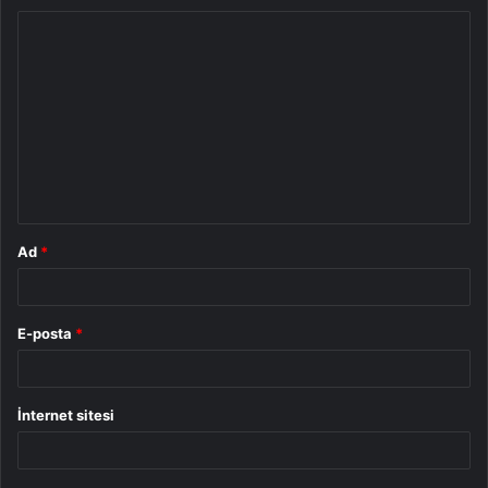
Y
o
r
u
m
*
Ad
*
E-posta
*
İnternet sitesi