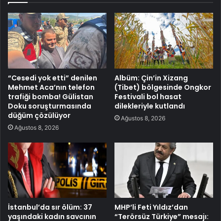
“Cesedi yok etti” denilen
Albüm: Çin’in Xizang
Mehmet Aca’nın telefon
(Tibet) bölgesinde Ongkor
trafiği bomba! Gülistan
Festivali bol hasat
Doku soruşturmasında
dilekleriyle kutlandı
düğüm çözülüyor
Ağustos 8, 2026
Ağustos 8, 2026
İstanbul’da sır ölüm: 37
MHP’li Feti Yıldız’dan
yaşındaki kadın savcının
“Terörsüz Türkiye” mesajı: