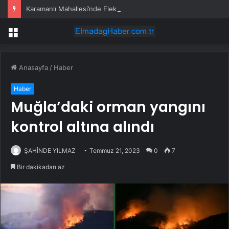
Karamanlı Mahallesi’nde Elektrik Trafosunda Patlama: Kısa Süreli Panik ve Elektrik Kesintisi
Menü
Anasayfa
/
Haber
Haber
Muğla’daki orman yangını
kontrol altına alındı
ŞAHİNDE YILMAZ
Temmuz 21, 2023
0
7
Bir dakikadan az