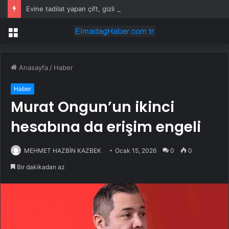
Evine tadilat yapan çift, gizli bölmede deste deste para buldu
Menü
Anasayfa
/
Haber
Haber
Murat Ongun’un ikinci
hesabına da erişim engeli
MEHMET HAZBİN KAZBEK
Ocak 15, 2026
0
0
Bir dakikadan az