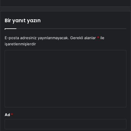
Bir yanıt yazın
E-posta adresiniz yayınlanmayacak.
Gerekli alanlar
*
ile
işaretlenmişlerdir
Y
o
r
u
m
*
Ad
*