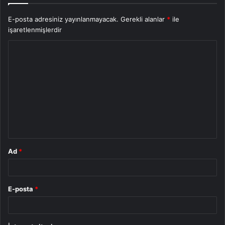
E-posta adresiniz yayınlanmayacak.
Gerekli alanlar
*
ile
işaretlenmişlerdir
Y
o
r
u
m
*
Ad
*
E-posta
*