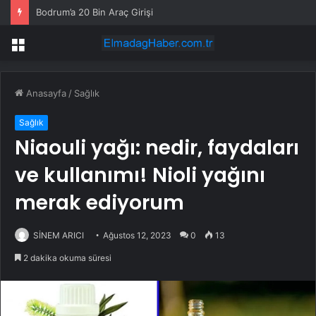
Bodrum’a 20 Bin Araç Girişi
Menü
Anasayfa
/
Sağlık
Sağlık
Niaouli yağı: nedir, faydaları
ve kullanımı! Nioli yağını
merak ediyorum
SİNEM ARICI
Ağustos 12, 2023
0
13
2 dakika okuma süresi