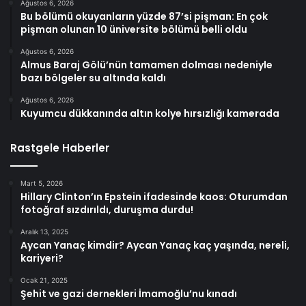
Ağustos 6, 2026
Bu bölümü okuyanların yüzde 87’si pişman: En çok
pişman olunan 10 üniversite bölümü belli oldu
Ağustos 6, 2026
Almus Baraj Gölü’nün tamamen dolması nedeniyle
bazı bölgeler su altında kaldı
Ağustos 6, 2026
Kuyumcu dükkanında altın kolye hırsızlığı kamerada
Rastgele Haberler
Mart 5, 2026
Hillary Clinton’ın Epstein ifadesinde kaos: Oturumdan
fotoğraf sızdırıldı, duruşma durdu!
Aralık 13, 2025
Aycan Yanaç kimdir? Aycan Yanaç kaç yaşında, nereli,
kariyeri?
Ocak 21, 2025
Şehit ve gazi dernekleri İmamoğlu’nu kınadı