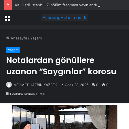
Altı Üstü İstanbul 7. bölüm fragmanı yayınlandı mı?
Menü
Anasayfa
/
Yaşam
Yaşam
Notalardan gönüllere
uzanan “Saygınlar” korosu
MEHMET HAZBİN KAZBEK
Ocak 28, 2026
0
0
1 dakika okuma süresi