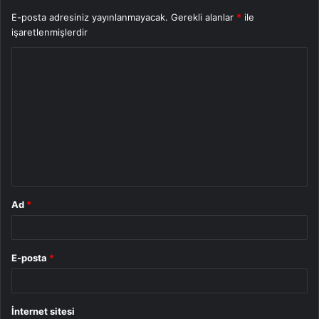
E-posta adresiniz yayınlanmayacak.
Gerekli alanlar
*
ile
işaretlenmişlerdir
Y
o
r
u
m
*
Ad
*
E-posta
*
İnternet sitesi