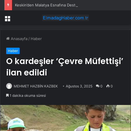
Keskin’den Malatya Esnafına Destek Çağrısı
Menü
Anasayfa
/
Haber
Haber
O kardeşler ‘Çevre Müfettişi’
ilan edildi
MEHMET HAZBİN KAZBEK
Ağustos 3, 2025
0
0
1 dakika okuma süresi