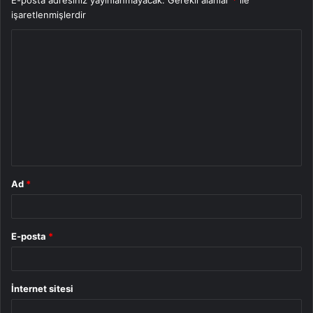
işaretlenmişlerdir
Y
o
r
u
m
*
Ad
*
E-posta
*
İnternet sitesi