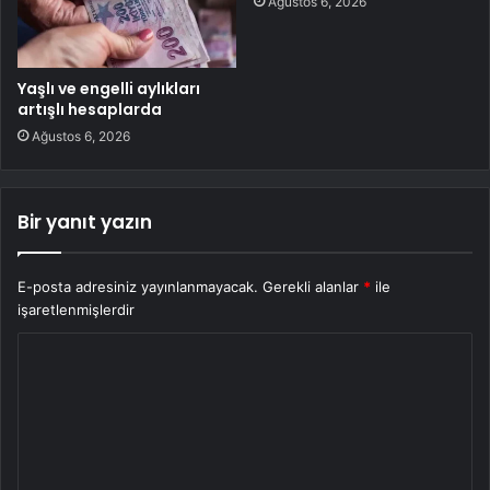
Ağustos 6, 2026
Yaşlı ve engelli aylıkları
artışlı hesaplarda
Ağustos 6, 2026
Bir yanıt yazın
E-posta adresiniz yayınlanmayacak.
Gerekli alanlar
*
ile
işaretlenmişlerdir
Y
o
r
u
m