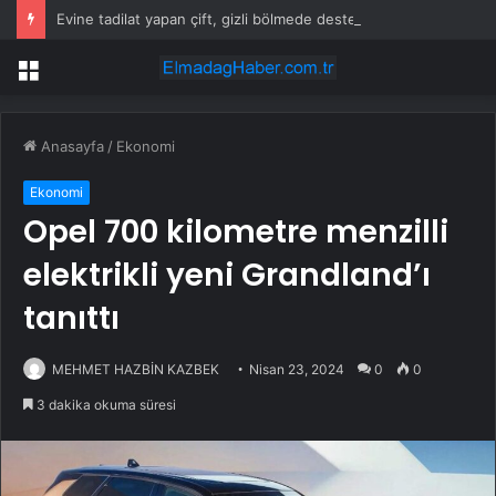
Evine tadilat yapan çift, gizli bölmede deste deste para buldu
Menü
Anasayfa
/
Ekonomi
Ekonomi
Opel 700 kilometre menzilli
elektrikli yeni Grandland’ı
tanıttı
MEHMET HAZBİN KAZBEK
Nisan 23, 2024
0
0
3 dakika okuma süresi