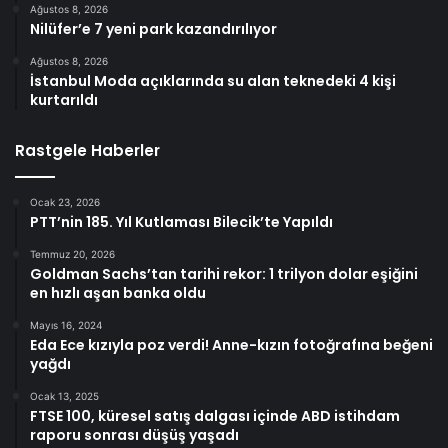
Ağustos 8, 2026
Nilüfer’e 7 yeni park kazandırılıyor
Ağustos 8, 2026
İstanbul Moda açıklarında su alan teknedeki 4 kişi
kurtarıldı
Rastgele Haberler
Ocak 23, 2026
PTT’nin 185. Yıl Kutlaması Bilecik’te Yapıldı
Temmuz 20, 2026
Goldman Sachs’tan tarihi rekor: 1 trilyon dolar eşiğini
en hızlı aşan banka oldu
Mayıs 16, 2024
Eda Ece kızıyla poz verdi! Anne-kızın fotoğrafına beğeni
yağdı
Ocak 13, 2025
FTSE 100, küresel satış dalgası içinde ABD istihdam
raporu sonrası düşüş yaşadı