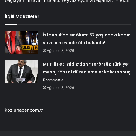
bağlayan imzaya imza attı. Feyyaz Aydın’a başarılar.” – RİZE
İlgili Makaleler
İstanbul’da sır ölüm: 37 yaşındaki kadın
savcının evinde ölü bulundu!
Ağustos 8, 2026
MHP’li Feti Yıldız’dan “Terörsüz Türkiye”
mesajı: Yasal düzenlemeler kalıcı sonuç
üretecek
Ağustos 8, 2026
kozluhaber.com.tr