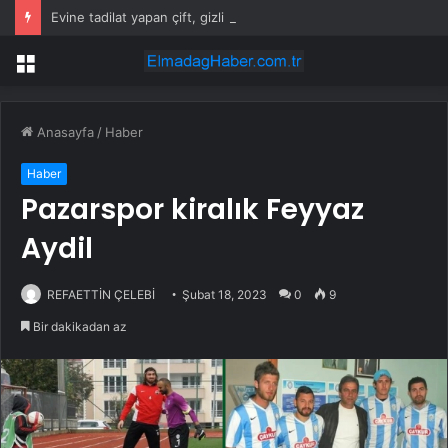
Evine tadilat yapan çift, gizli bölmede deste deste para buldu
Menü
Anasayfa
/
Haber
Haber
Pazarspor kiralık Feyyaz
Aydil
REFAETTİN ÇELEBİ
Şubat 18, 2023
0
9
Bir dakikadan az