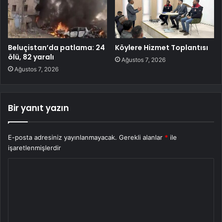
Beluçistan’da patlama: 24
Köylere Hizmet Toplantısı
ölü, 82 yaralı
Ağustos 7, 2026
Ağustos 7, 2026
Bir yanıt yazın
E-posta adresiniz yayınlanmayacak.
Gerekli alanlar
*
ile
işaretlenmişlerdir
Y
o
r
u