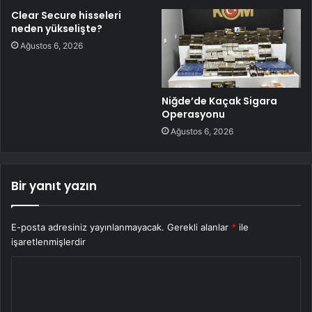
Clear Secure hisseleri
neden yükselişte?
Ağustos 6, 2026
Niğde’de Kaçak Sigara
Operasyonu
Ağustos 6, 2026
Bir yanıt yazın
E-posta adresiniz yayınlanmayacak.
Gerekli alanlar
*
ile
işaretlenmişlerdir
Y
o
r