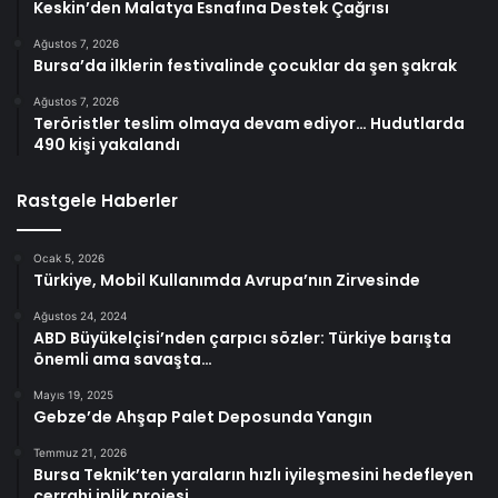
Keskin’den Malatya Esnafına Destek Çağrısı
Ağustos 7, 2026
Bursa’da ilklerin festivalinde çocuklar da şen şakrak
Ağustos 7, 2026
Teröristler teslim olmaya devam ediyor… Hudutlarda
490 kişi yakalandı
Rastgele Haberler
Ocak 5, 2026
Türkiye, Mobil Kullanımda Avrupa’nın Zirvesinde
Ağustos 24, 2024
ABD Büyükelçisi’nden çarpıcı sözler: Türkiye barışta
önemli ama savaşta…
Mayıs 19, 2025
Gebze’de Ahşap Palet Deposunda Yangın
Temmuz 21, 2026
Bursa Teknik’ten yaraların hızlı iyileşmesini hedefleyen
cerrahi iplik projesi