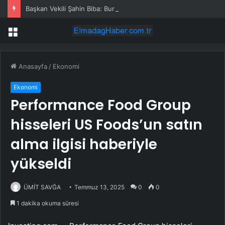
Başkan Vekili Şahin Biba: Bursa’nın geleceğini bütüncül anlayışla planlıyoruz
Menü
Anasayfa
/
Ekonomi
Ekonomi
Performance Food Group
hisseleri US Foods’un satın
alma ilgisi haberiyle
yükseldi
ÜMİT SAVĞA
Temmuz 13, 2025
0
0
1 dakika okuma süresi