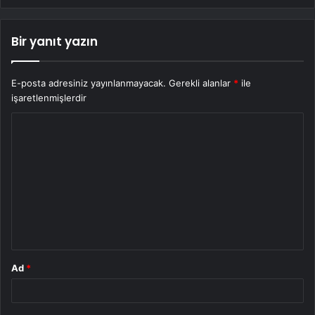
Bir yanıt yazın
E-posta adresiniz yayınlanmayacak.
Gerekli alanlar
*
ile
işaretlenmişlerdir
Y
o
r
u
m
*
Ad
*