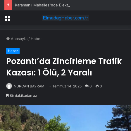
Karamanlı Mahallesi’nde Elektrik Trafosunda Patlama: Kısa Süreli Panik ve Elektrik Kesintisi
Menü
Anasayfa
/
Haber
Haber
Pozantı’da Zincirleme Trafik
Kazası: 1 Ölü, 2 Yaralı
NURCAN BAYRAM
Temmuz 14, 2025
0
0
Bir dakikadan az