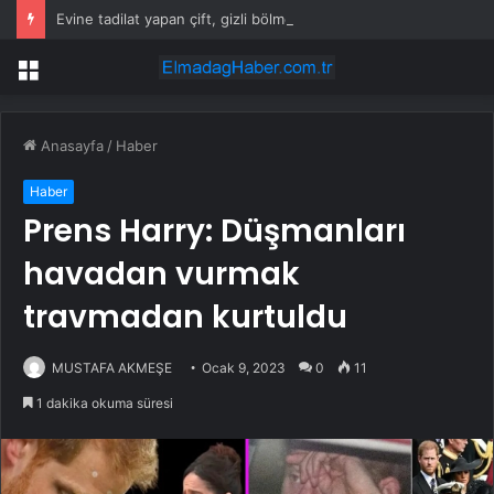
Evine tadilat yapan çift, gizli bölmede deste deste para buldu
Menü
Anasayfa
/
Haber
Haber
Prens Harry: Düşmanları
havadan vurmak
travmadan kurtuldu
MUSTAFA AKMEŞE
Ocak 9, 2023
0
11
1 dakika okuma süresi