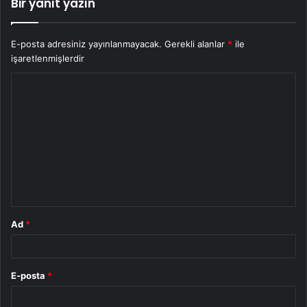
Bir yanıt yazın
E-posta adresiniz yayınlanmayacak.
Gerekli alanlar
*
ile
işaretlenmişlerdir
Y
o
r
u
m
*
Ad
*
E-posta
*