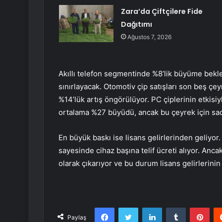
Zara’da Çiftçilere Fide
Dağıtımı
Ağustos 7, 2026
Akıllı telefon segmentinde %8’lik büyüme bekl
sınırlayacak. Otomotiv çip satışları son beş ç
%14’lük artış öngörülüyor. PC çiplerinin etkisi
ortalama %27 büyüdü, ancak bu çeyrek için sade
En büyük baskı ise lisans gelirlerinden geliyor
sayesinde cihaz başına telif ücreti alıyor. An
olarak çıkarıyor ve bu durum lisans gelirlerin
Facebook
Twitter
LinkedIn
Tumblr
Pint
Paylaş