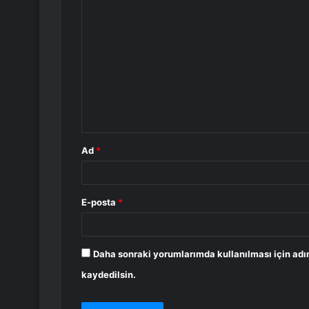
Y
o
r
u
m
*
Ad
*
E-posta
*
Daha sonraki yorumlarımda kullanılması için adı
kaydedilsin.