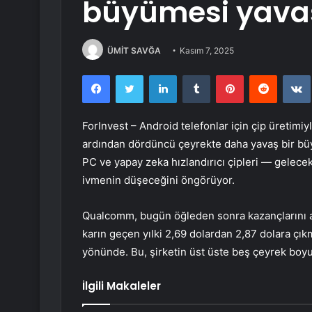
büyümesi yavaş
ÜMİT SAVĞA
Kasım 7, 2025
Facebook
Twitter
LinkedIn
Tumblr
Pinterest
Reddit
ForInvest – Android telefonlar için çip üretimi
ardından dördüncü çeyrekte daha yavaş bir büy
PC ve yapay zeka hızlandırıcı çipleri — gelecek
ivmenin düşeceğini öngörüyor.
Qualcomm
, bugün öğleden sonra kazançlarını a
karın geçen yılki 2,69 dolardan 2,87 dolara çık
yönünde. Bu, şirketin üst üste beş çeyrek boyu
İlgili Makaleler