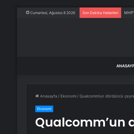
Nilüf
Cumartesi, Ağustos 8 2026
Son Dakika Haberleri
ANASAY
Anasayfa
/
Ekonomi
/
Qualcomm’un dördüncü çeyrek
Ekonomi
Qualcomm’un d