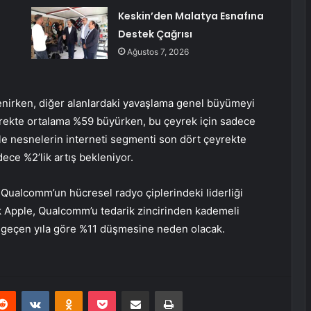
Keskin’den Malatya Esnafına
Destek Çağrısı
Ağustos 7, 2026
enirken, diğer alanlardaki yavaşlama genel büyümeyi
eyrekte ortalama %59 büyürken, bu çeyrek için sadece
yle nesnelerin interneti segmenti son dört çeyrekte
ce %2’lik artış bekleniyor.
. Qualcomm’un hücresel radyo çiplerindeki liderliği
cak Apple, Qualcomm’u tedarik zincirinden kademeli
in geçen yıla göre %11 düşmesine neden olacak.
erest
Reddit
VKontakte
Odnoklassniki
Pocket
E-Posta ile paylaş
Yazdır