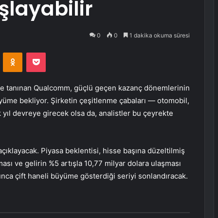
layabilir
0
0
1 dakika okuma süresi
VKontakte
Odnoklassniki
Pocket
yle tanınan
Qualcomm
, güçlü geçen kazanç dönemlerinin
üme bekliyor. Şirketin çeşitlenme çabaları — otomobil,
 yıl devreye girecek olsa da, analistler bu çeyrekte
çıklayacak. Piyasa beklentisi, hisse başına düzeltilmiş
ması ve gelirin %5 artışla 10,77 milyar dolara ulaşması
nca çift haneli büyüme gösterdiği seriyi sonlandıracak.