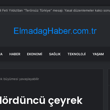
er’e 7 yeni park kazandırılıyor
FA
HABER
EKONOMI
SAĞLIK
TEKNOLOJI
YAŞAM
 büyümesi yavaşlayabilir
ördüncü çeyrek