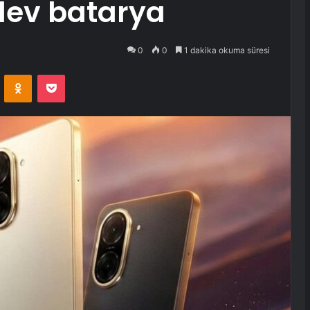
dev batarya
0
0
1 dakika okuma süresi
VKontakte
Odnoklassniki
Pocket