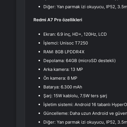
Diğer: Yan parmak izi okuyucu, IP52, 3.5m
Redmi A7 Pro özellikleri
Ekran: 6.9 inç, HD+, 120Hz, LCD
İşlemci: Unisoc T7250
RAM: 8GB LPDDR4X
Depolama: 64GB (microSD destekli)
Arka kamera: 13 MP
Ön kamera: 8 MP
Batarya: 6.300 mAh
Şarj: 15W kablolu, 7.5W ters şarj
İşletim sistemi: Android 16 tabanlı Hyper
Güncelleme: Daha uzun Android ve güvenl
Diğer: Yan parmak izi okuyucu, IP52, 3.5m