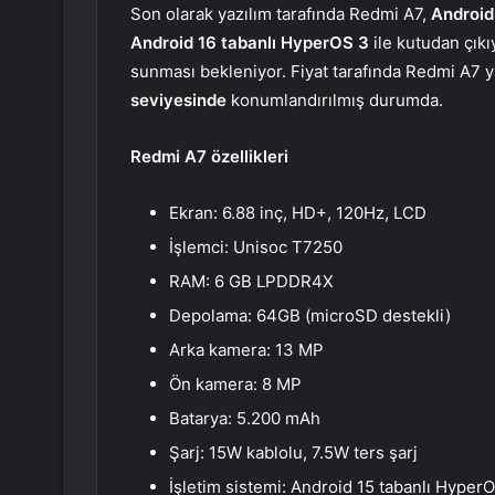
Son olarak yazılım tarafında Redmi A7,
Android
Android 16 tabanlı HyperOS 3
ile kutudan çıkı
sunması bekleniyor. Fiyat tarafında Redmi A7 
seviyesinde
konumlandırılmış durumda.
Redmi A7 özellikleri
Ekran: 6.88 inç, HD+, 120Hz, LCD
İşlemci: Unisoc T7250
RAM: 6 GB LPDDR4X
Depolama: 64GB (microSD destekli)
Arka kamera: 13 MP
Ön kamera: 8 MP
Batarya: 5.200 mAh
Şarj: 15W kablolu, 7.5W ters şarj
İşletim sistemi: Android 15 tabanlı Hyper