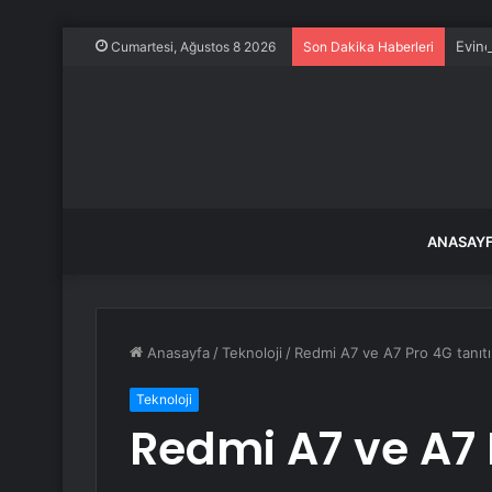
Evine
Cumartesi, Ağustos 8 2026
Son Dakika Haberleri
ANASAY
Anasayfa
/
Teknoloji
/
Redmi A7 ve A7 Pro 4G tanıtı
Teknoloji
Redmi A7 ve A7 P