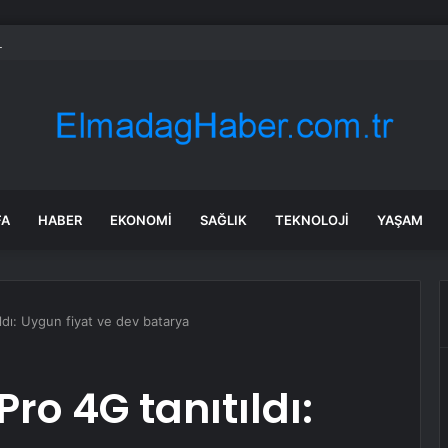
 tadilat yapan çift, gizli bölmede deste deste para buldu
FA
HABER
EKONOMI
SAĞLIK
TEKNOLOJI
YAŞAM
ldı: Uygun fiyat ve dev batarya
ro 4G tanıtıldı: