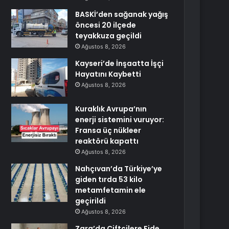
BASKİ’den sağanak yağış
öncesi 20 ilçede
teyakkuza geçildi
Ağustos 8, 2026
Kayseri’de İnşaatta İşçi
Hayatını Kaybetti
Ağustos 8, 2026
Kuraklık Avrupa’nın
enerji sistemini vuruyor:
Fransa üç nükleer
reaktörü kapattı
Ağustos 8, 2026
Nahçıvan’da Türkiye’ye
giden tırda 53 kilo
metamfetamin ele
geçirildi
Ağustos 8, 2026
Zara’da Çiftçilere Fide