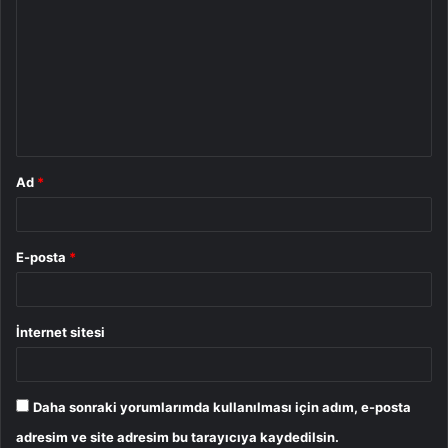
o
r
u
m
*
Ad
*
E-posta
*
İnternet sitesi
Daha sonraki yorumlarımda kullanılması için adım, e-posta
adresim ve site adresim bu tarayıcıya kaydedilsin.