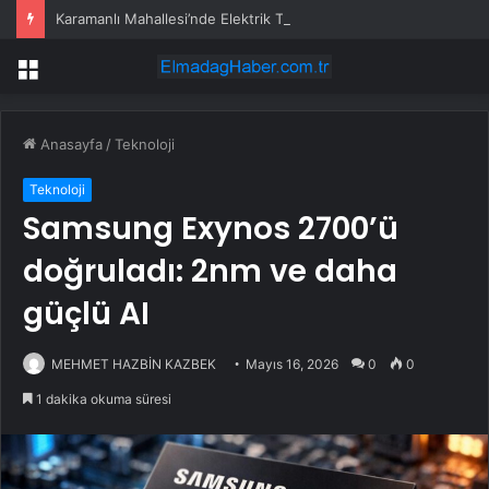
Karamanlı Mahallesi’nde Elektrik Trafosunda Patlama: Kısa Süreli Panik ve Elektrik Kesintisi
Menü
Anasayfa
/
Teknoloji
Teknoloji
Samsung Exynos 2700’ü
doğruladı: 2nm ve daha
güçlü AI
MEHMET HAZBİN KAZBEK
Mayıs 16, 2026
0
0
1 dakika okuma süresi