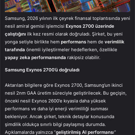
Samsung, 2026 yılının ilk çeyrek finansal toplantısında yeni
nesil amiral gemisi işlemcisi
Exynos 2700 üzerinde
çalıştığını
ilk kez resmi olarak doğruladı. Şirket, bu yeni
yonga setiyle birlikte hem
performans
hem de
verimlilik
tarafında
önemli iyileştirmeler hedeflerken, özellikle
yapay zeka performansında
rakipsiz olabilir.
Samsung Exynos 2700’ü doğruladı
Aktarılan bilgilere göre Exynos 2700, Samsung’un ikinci
nesil 2nm GAA üretim süreciyle geliştirilecek. Bu geçişin,
önceki nesil Exynos 2600’e kıyasla daha yüksek
performans ve daha iyi enerji verimliliği sunması
bekleniyor. Ancak şirket, teknik detaylar konusunda
şimdilik oldukça sınırlı bilgi paylaşmış durumda.
Açıklamalarda yalnızca “
geliştirilmiş AI performans
ı”