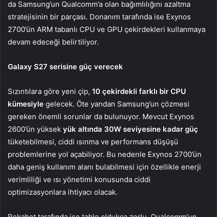
da Samsung’un Qualcomm’a olan bağımlılığını azaltma
stratejisinin bir parçası. Donanım tarafında ise Exynos
2700’ün ARM tabanlı CPU ve GPU çekirdekleri kullanmaya
devam edeceği belirtiliyor.
Galaxy S27 serisine güç verecek
Sızıntılara göre yeni çip,
10 çekirdekli farklı bir CPU
kümesiyle
gelecek. Öte yandan Samsung’un çözmesi
gereken önemli sorunlar da bulunuyor. Mevcut Exynos
2600’ün yüksek
yük altında 30W seviyesine kadar güç
tüketebilmesi, ciddi ısınma ve performans düşüşü
problemlerine yol açabiliyor. Bu nedenle Exynos 2700’ün
daha geniş kullanım alanı bulabilmesi için özellikle enerji
verimliliği ve ısı yönetimi konusunda ciddi
optimizasyonlara ihtiyacı olacak.
Rekabet tarafında ise tablo oldukça zorlu. Qualcomm’un