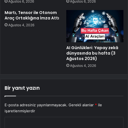
Ağustos 6, 2026
Ağustos 6, 2026
Martı, Tensor ile Otonom
Araç Ortaklığına İmza Attı
Ağustos 4, 2026
AI Günlükleri: Yapay zekâ
dünyasında bu hafta (3
Ağustos 2026)
Ağustos 4, 2026
Bir yanıt yazın
E-posta adresiniz yayınlanmayacak.
Gerekli alanlar
*
ile
işaretlenmişlerdir
Y