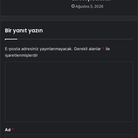
Ağustos 5, 2026
Bir yanıt yazın
E-posta adresiniz yayınlanmayacak.
Gerekli alanlar
*
ile
işaretlenmişlerdir
Y
o
r
u
m
*
Ad
*