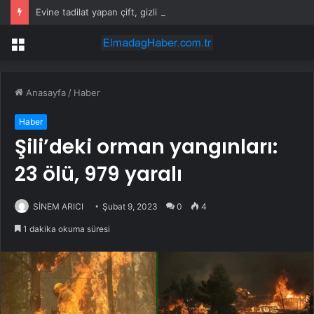
Evine tadilat yapan çift, gizli bölmede deste deste para buldu
Menü
Anasayfa
/
Haber
Haber
Şili’deki orman yangınları:
23 ölü, 979 yaralı
SİNEM ARICI
Şubat 9, 2023
0
4
1 dakika okuma süresi