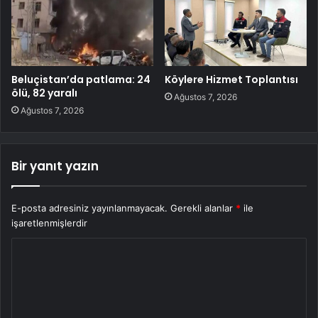
Beluçistan’da patlama: 24
Köylere Hizmet Toplantısı
ölü, 82 yaralı
Ağustos 7, 2026
Ağustos 7, 2026
Bir yanıt yazın
E-posta adresiniz yayınlanmayacak.
Gerekli alanlar
*
ile
işaretlenmişlerdir
Y
o
r
u