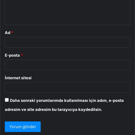
m
*
Ad
*
E-posta
*
İnternet sitesi
Daha sonraki yorumlarımda kullanılması için adım, e-posta
adresim ve site adresim bu tarayıcıya kaydedilsin.