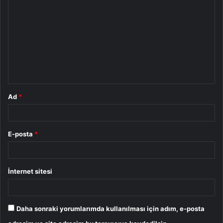
o
r
u
m
*
Ad
*
E-posta
*
İnternet sitesi
Daha sonraki yorumlarımda kullanılması için adım, e-posta