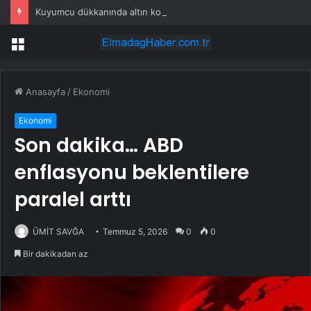
Kuyumcu dükkanında altın kolye hırsızlığı kamerada
Menü
Anasayfa
/
Ekonomi
Ekonomi
Son dakika… ABD
enflasyonu beklentilere
paralel arttı
ÜMİT SAVĞA
Temmuz 5, 2026
0
0
Bir dakikadan az