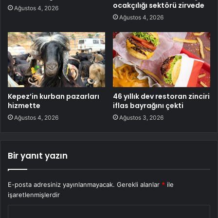
ocakçılığı sektörü zirvede
Ağustos 4, 2026
Ağustos 4, 2026
Kepez’in kurban pazarları
46 yıllık dev restoran zinciri
hizmette
iflas bayrağını çekti
Ağustos 4, 2026
Ağustos 3, 2026
Bir yanıt yazın
E-posta adresiniz yayınlanmayacak.
Gerekli alanlar
*
ile
işaretlenmişlerdir
Y