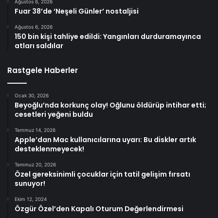
Ağustos 6, 2026
Fuar 38’de ‘Neşeli Günler’ nostaljisi
Ağustos 6, 2026
150 bin kişi tahliye edildi: Yangınları durduramayınca
atları saldılar
Rastgele Haberler
Ocak 30, 2026
Beyoğlu’nda korkunç olay! Oğlunu öldürüp intihar etti;
cesetleri yeğeni buldu
Temmuz 14, 2026
Apple’dan Mac kullanıcılarına uyarı: Bu diskler artık
desteklenmeyecek!
Temmuz 20, 2026
Özel gereksinimli çocuklar için tatil gelişim fırsatı
sunuyor!
Ekim 12, 2024
Özgür Özel’den Kapalı Oturum Değerlendirmesi