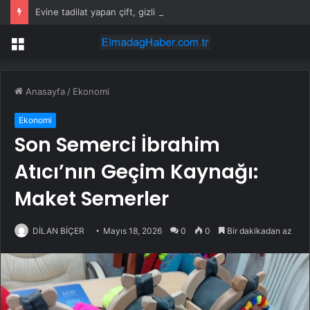
Evine tadilat yapan çift, gizli bölmede deste deste para buldu
Menü
Anasayfa
/
Ekonomi
Ekonomi
Son Semerci İbrahim
Atıcı’nın Geçim Kaynağı:
Maket Semerler
DİLAN BİÇER
Mayıs 18, 2026
0
0
Bir dakikadan az