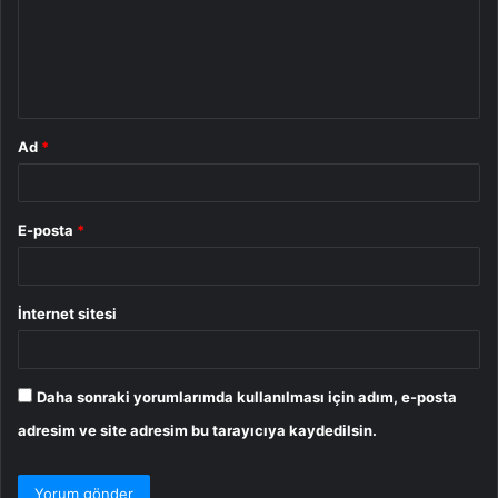
u
m
*
Ad
*
E-posta
*
İnternet sitesi
Daha sonraki yorumlarımda kullanılması için adım, e-posta
adresim ve site adresim bu tarayıcıya kaydedilsin.