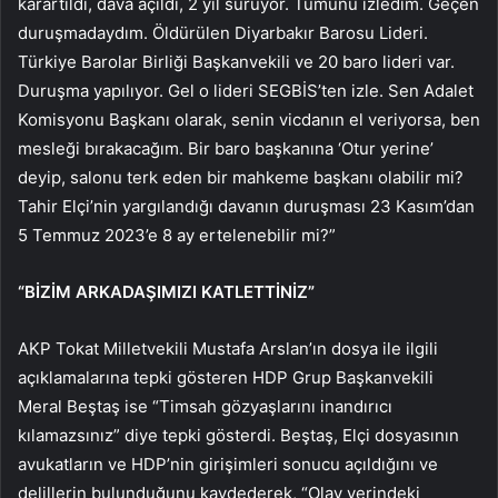
karartıldı, dava açıldı, 2 yıl sürüyor. Tümünü izledim. Geçen
duruşmadaydım. Öldürülen Diyarbakır Barosu Lideri.
Türkiye Barolar Birliği Başkanvekili ve 20 baro lideri var.
Duruşma yapılıyor. Gel o lideri SEGBİS’ten izle. Sen Adalet
Komisyonu Başkanı olarak, senin vicdanın el veriyorsa, ben
mesleği bırakacağım. Bir baro başkanına ‘Otur yerine’
deyip, salonu terk eden bir mahkeme başkanı olabilir mi?
Tahir Elçi’nin yargılandığı davanın duruşması 23 Kasım’dan
5 Temmuz 2023’e 8 ay ertelenebilir mi?”
“BİZİM ARKADAŞIMIZI KATLETTİNİZ”
AKP Tokat Milletvekili Mustafa Arslan’ın dosya ile ilgili
açıklamalarına tepki gösteren HDP Grup Başkanvekili
Meral Beştaş ise “Timsah gözyaşlarını inandırıcı
kılamazsınız” diye tepki gösterdi. Beştaş, Elçi dosyasının
avukatların ve HDP’nin girişimleri sonucu açıldığını ve
delillerin bulunduğunu kaydederek, “Olay yerindeki