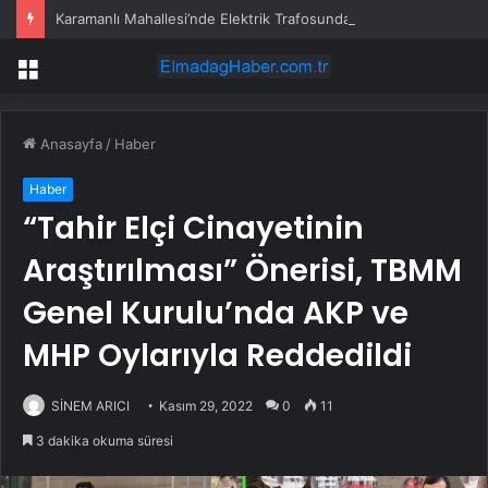
Karamanlı Mahallesi’nde Elektrik Trafosunda Patlama: Kısa Süreli Panik ve Elektrik Kesintisi
Menü
Anasayfa
/
Haber
Haber
“Tahir Elçi Cinayetinin
Araştırılması” Önerisi, TBMM
Genel Kurulu’nda AKP ve
MHP Oylarıyla Reddedildi
SİNEM ARICI
Kasım 29, 2022
0
11
3 dakika okuma süresi