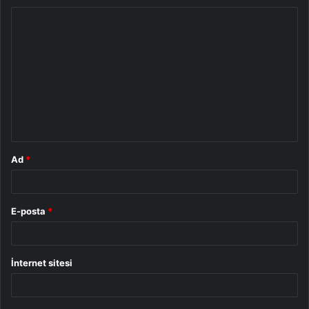
Y
o
r
u
m
*
Ad
*
E-posta
*
İnternet sitesi