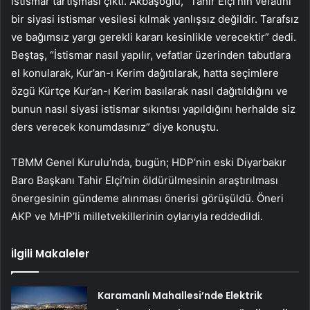
istismar tartışması çıktı. Akbaşoğlu, “Tahir Elçi’nin vefatını
bir siyasi istismar vesilesi kılmak yanlışsız değildir. Tarafsız
ve bağımsız yargı gerekli kararı kesinlikle verecektir” dedi.
Beştaş, “İstismar nasıl yapılır, vefatlar üzerinden tabutlara
el konularak, Kur’an-ı Kerim dağıtılarak, hatta seçimlere
özgü Kürtçe Kur’an-ı Kerim basılarak nasıl dağıtıldığını ve
bunun nasıl siyasi istismar sıkıntısı yapıldığını herhalde siz
ders verecek konumdasınız” diye konuştu.
TBMM Genel Kurulu’nda, bugün; HDP’nin eski Diyarbakır
Baro Başkanı Tahir Elçi’nin öldürülmesinin araştırılması
önergesinin gündeme alınması önerisi görüşüldü. Öneri
AKP ve MHP’li milletvekillerinin oylarıyla reddedildi.
İlgili Makaleler
Karamanlı Mahallesi’nde Elektrik