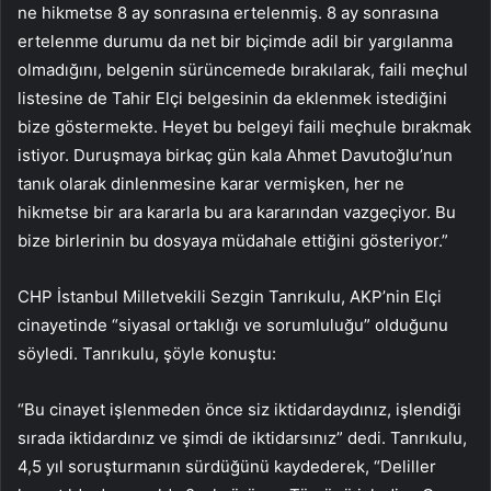
ne hikmetse 8 ay sonrasına ertelenmiş. 8 ay sonrasına
ertelenme durumu da net bir biçimde adil bir yargılanma
olmadığını, belgenin sürüncemede bırakılarak, faili meçhul
listesine de Tahir Elçi belgesinin da eklenmek istediğini
bize göstermekte. Heyet bu belgeyi faili meçhule bırakmak
istiyor. Duruşmaya birkaç gün kala Ahmet Davutoğlu’nun
tanık olarak dinlenmesine karar vermişken, her ne
hikmetse bir ara kararla bu ara kararından vazgeçiyor. Bu
bize birlerinin bu dosyaya müdahale ettiğini gösteriyor.”
CHP İstanbul Milletvekili Sezgin Tanrıkulu, AKP’nin Elçi
cinayetinde “siyasal ortaklığı ve sorumluluğu” olduğunu
söyledi. Tanrıkulu, şöyle konuştu:
“Bu cinayet işlenmeden önce siz iktidardaydınız, işlendiği
sırada iktidardınız ve şimdi de iktidarsınız” dedi. Tanrıkulu,
4,5 yıl soruşturmanın sürdüğünü kaydederek, “Deliller