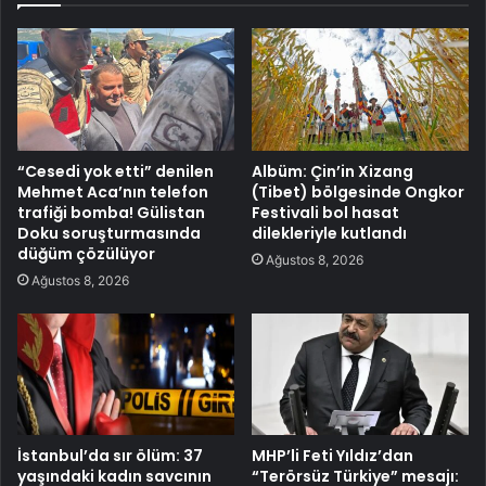
“Cesedi yok etti” denilen
Albüm: Çin’in Xizang
Mehmet Aca’nın telefon
(Tibet) bölgesinde Ongkor
trafiği bomba! Gülistan
Festivali bol hasat
Doku soruşturmasında
dilekleriyle kutlandı
düğüm çözülüyor
Ağustos 8, 2026
Ağustos 8, 2026
İstanbul’da sır ölüm: 37
MHP’li Feti Yıldız’dan
yaşındaki kadın savcının
“Terörsüz Türkiye” mesajı: