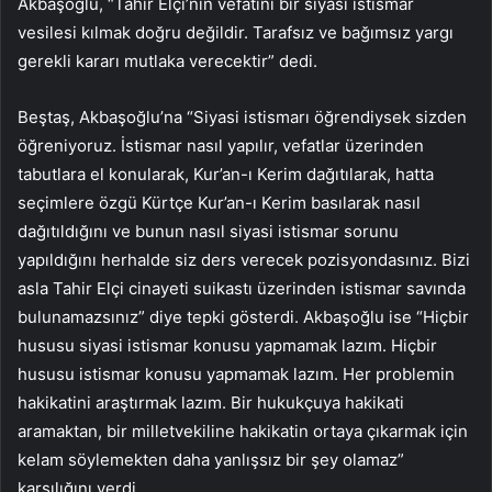
Akbaşoğlu, “Tahir Elçi’nin vefatını bir siyasi istismar
vesilesi kılmak doğru değildir. Tarafsız ve bağımsız yargı
gerekli kararı mutlaka verecektir” dedi.
Beştaş, Akbaşoğlu’na “Siyasi istismarı öğrendiysek sizden
öğreniyoruz. İstismar nasıl yapılır, vefatlar üzerinden
tabutlara el konularak, Kur’an-ı Kerim dağıtılarak, hatta
seçimlere özgü Kürtçe Kur’an-ı Kerim basılarak nasıl
dağıtıldığını ve bunun nasıl siyasi istismar sorunu
yapıldığını herhalde siz ders verecek pozisyondasınız. Bizi
asla Tahir Elçi cinayeti suikastı üzerinden istismar savında
bulunamazsınız” diye tepki gösterdi. Akbaşoğlu ise “Hiçbir
hususu siyasi istismar konusu yapmamak lazım. Hiçbir
hususu istismar konusu yapmamak lazım. Her problemin
hakikatini araştırmak lazım. Bir hukukçuya hakikati
aramaktan, bir milletvekiline hakikatin ortaya çıkarmak için
kelam söylemekten daha yanlışsız bir şey olamaz”
karşılığını verdi.