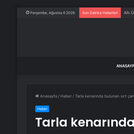
Altı 
Perşembe, Ağustos 6 2026
Son Dakika Haberleri
ANASAY
Anasayfa
/
Haber
/
Tarla kenarında bulunan sırt ç
Haber
Tarla kenarında