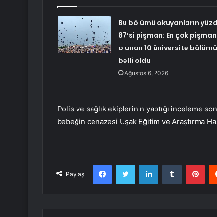
Bu bölümü okuyanların yüz
87’si pişman: En çok pişman
olunan 10 üniversite bölümü
belli oldu
Ağustos 6, 2026
Polis ve sağlık ekiplerinin yaptığı inceleme s
bebeğin cenazesi Uşak Eğitim ve Araştırma Has
Facebook
Twitter
LinkedIn
Tumblr
Pint
Paylaş