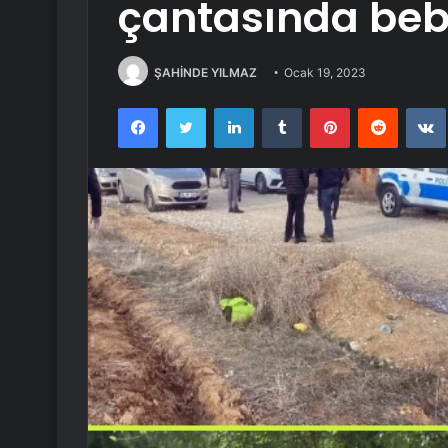
çantasında beb
ŞAHİNDE YILMAZ
Ocak 19, 2023
Facebook
Twitter
LinkedIn
Tumblr
Pinterest
Reddit