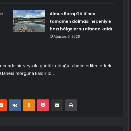
de
Almus Baraj Gölü’nün
tamamen dolması nedeniyle
bazı bölgeler su altında kaldı
Ağustos 6, 2026
onucunda bir veya iki günlük olduğu tahmin edilen erkek
tanesi morguna kaldırıldı.
erest
Reddit
VKontakte
Odnoklassniki
Pocket
E-Posta ile paylaş
Yazdır