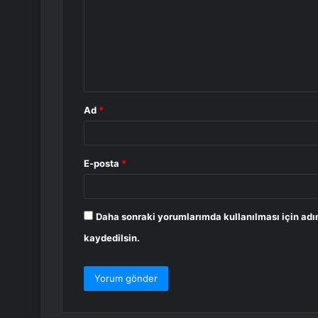
r
u
m
*
Ad
*
E-posta
*
Daha sonraki yorumlarımda kullanılması için adı
kaydedilsin.