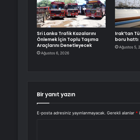
Sri Lanka Trafik Kazalarını
Irak’tan Tü
Önlemek İçin Toplu Taşıma
boru hattı
Araçlarını Denetleyecek
Ağustos 5, 
Ağustos 6, 2026
Bir yanıt yazın
E-posta adresiniz yayınlanmayacak.
Gerekli alanlar
*
i
Y
o