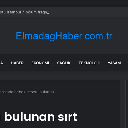
Üstü İstanbul 7. bölüm fragmanı yayınlandı mı?
FA
HABER
EKONOMI
SAĞLIK
TEKNOLOJI
YAŞAM
antasında bebek cesedi bulundu
 bulunan sırt