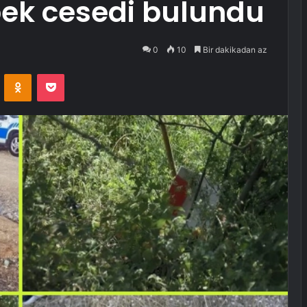
ek cesedi bulundu
0
10
Bir dakikadan az
VKontakte
Odnoklassniki
Pocket