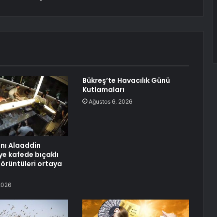
Bükreş’te Havacılık Günü
Kutlamaları
Ağustos 6, 2026
anı Alaaddin
ye kafede bıçaklı
görüntüleri ortaya
2026