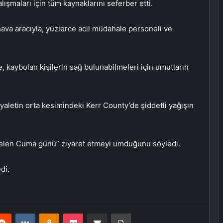
ışmaları için tüm kaynaklarını seferber etti.
hava aracıyla, yüzlerce acil müdahale personeli ve
aybolan kişilerin sağ bulunabilmeleri için umutların
yaletin orta kesimindeki Kerr County’de şiddetli yağışın
elen Cuma günü” ziyaret etmeyi umduğunu söyledi.
di.
erest
Reddit
VKontakte
Odnoklassniki
Pocket
E-Posta ile paylaş
Yazdır