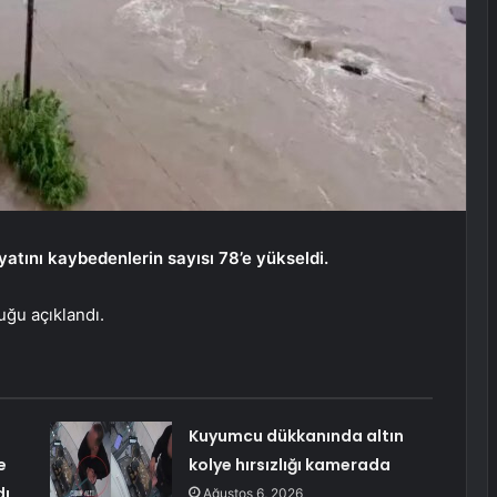
atını kaybedenlerin sayısı 78’e yükseldi.
uğu açıklandı.
Kuyumcu dükkanında altın
e
kolye hırsızlığı kamerada
dı
Ağustos 6, 2026