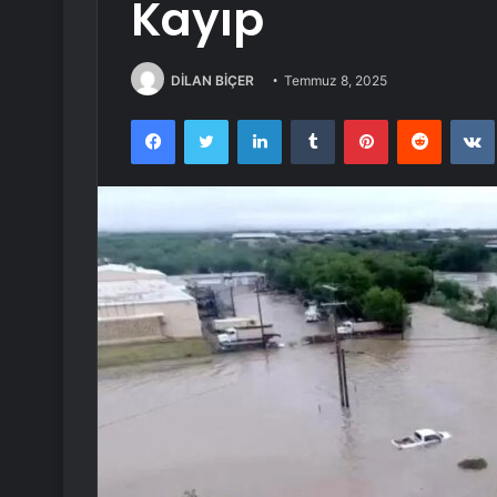
Kayıp
DİLAN BİÇER
Temmuz 8, 2025
Facebook
Twitter
LinkedIn
Tumblr
Pinterest
Reddit