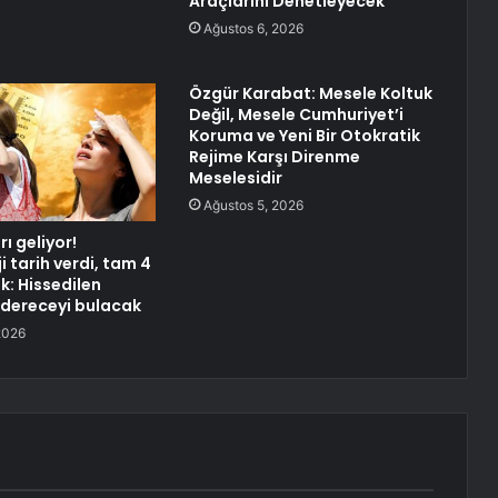
Araçlarını Denetleyecek
Ağustos 6, 2026
Özgür Karabat: Mesele Koltuk
Değil, Mesele Cumhuriyet’i
Koruma ve Yeni Bir Otokratik
Rejime Karşı Direnme
Meselesidir
Ağustos 5, 2026
rı geliyor!
 tarih verdi, tam 4
k: Hissedilen
0 dereceyi bulacak
2026