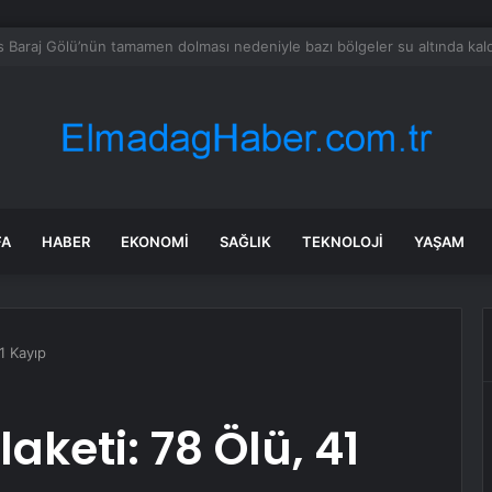
cu dükkanında altın kolye hırsızlığı kamerada
FA
HABER
EKONOMI
SAĞLIK
TEKNOLOJI
YAŞAM
41 Kayıp
aketi: 78 Ölü, 41