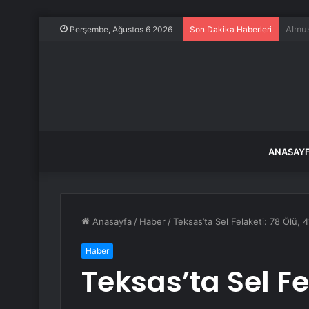
Kuyum
Perşembe, Ağustos 6 2026
Son Dakika Haberleri
ANASAY
Anasayfa
/
Haber
/
Teksas’ta Sel Felaketi: 78 Ölü, 
Haber
Teksas’ta Sel Fel