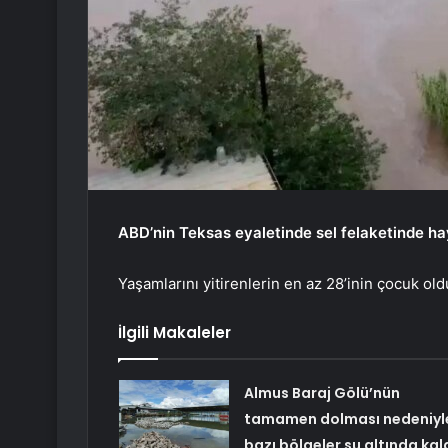
ABD’nin Teksas eyaletinde sel felaketinde hay
Yaşamlarını yitirenlerin en az 28’inin çocuk old
İlgili Makaleler
Almus Baraj Gölü’nün
tamamen dolması nedeniyl
bazı bölgeler su altında kal