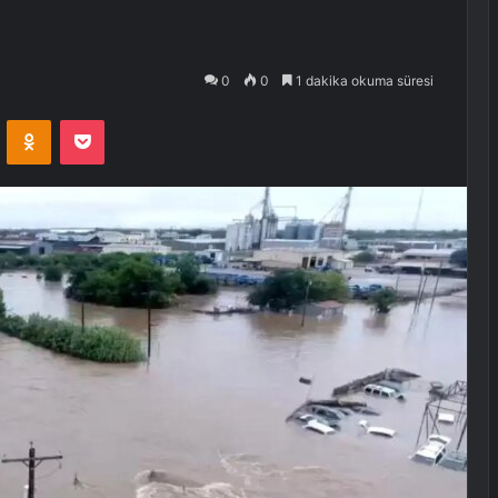
0
0
1 dakika okuma süresi
VKontakte
Odnoklassniki
Pocket