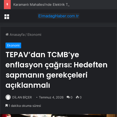
Karamanlı Mahallesi’nde Elektrik Trafosunda Patlama: Kısa Süreli Panik ve Elektrik Kesintisi
Menü
Anasayfa
/
Ekonomi
Ekonomi
TEPAV’dan TCMB’ye
enflasyon çağrısı: Hedeften
sapmanın gerekçeleri
açıklanmalı
DİLAN BİÇER
Temmuz 4, 2026
0
0
1 dakika okuma süresi