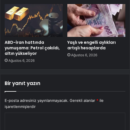
ABD-İran hattında
Yaşlı ve engelli aylıkları
yumuşama: Petrol çakıldı,
artışlı hesaplarda
altın yükseliyor
Ağustos 6, 2026
Ağustos 6, 2026
Bir yanıt yazın
E-posta adresiniz yayınlanmayacak.
Gerekli alanlar
*
ile
işaretlenmişlerdir
Y
o