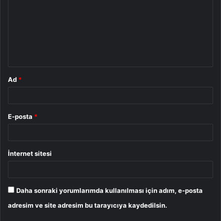
r
u
m
*
Ad
*
E-posta
*
İnternet sitesi
Daha sonraki yorumlarımda kullanılması için adım, e-posta
adresim ve site adresim bu tarayıcıya kaydedilsin.