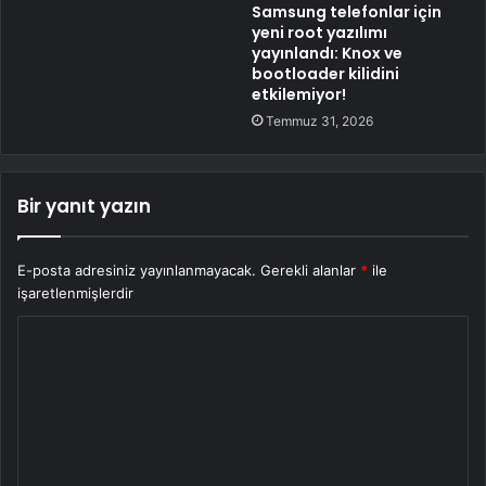
Samsung telefonlar için
yeni root yazılımı
yayınlandı: Knox ve
bootloader kilidini
etkilemiyor!
Temmuz 31, 2026
Bir yanıt yazın
E-posta adresiniz yayınlanmayacak.
Gerekli alanlar
*
ile
işaretlenmişlerdir
Y
o
r
u
m