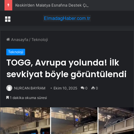
Keskin’den Malatya Esnafına Destek Çağrısı
Menü
Anasayfa
/
Teknoloji
Teknoloji
TOGG, Avrupa yolunda! İlk
sevkiyat böyle görüntülendi
NURCAN BAYRAM
Ekim 10, 2025
0
0
1 dakika okuma süresi