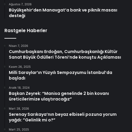
Ağustos 7, 2026
Büyükşehir’den Manavgat’a bank ve piknik masası
desteği
Rastgele Haberler
Nisan 7, 2026
Cumhurbaşkanı Erdoğan, Cumhurbaşkanlığı Kültür
Sanat Büyük Ödülleri Töreni’nde konuştu Açıklaması
Kasım 26, 2025
Milli Saraylar’ın Yüzyılı Sempozyumu İstanbul’da
başladı
Aralık 18, 2024
Başkan Zeyrek: “Manisa genelinde 2 bin kovanı
üreticilerimize ulaştıracağız”
Mart 28, 2026
Serenay Sarıkaya’nın beyaz elbiseli pozuna yorum
yağdı: ”Gelinlik mi o?”
Mart 25, 2025