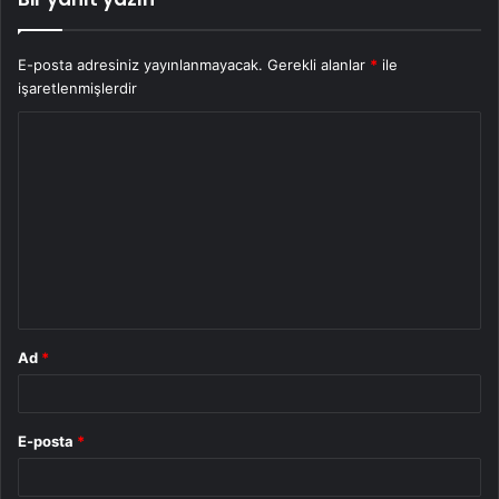
E-posta adresiniz yayınlanmayacak.
Gerekli alanlar
*
ile
işaretlenmişlerdir
Y
o
r
u
m
*
Ad
*
E-posta
*