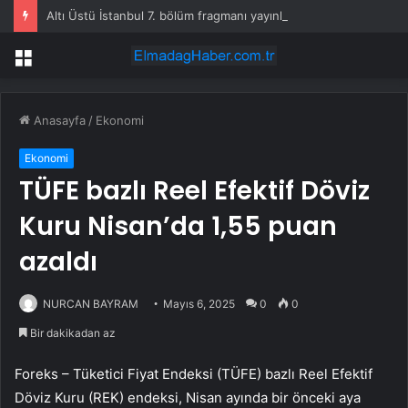
Altı Üstü İstanbul 7. bölüm fragmanı yayınlandı mı?
Menü
Anasayfa
/
Ekonomi
Ekonomi
TÜFE bazlı Reel Efektif Döviz
Kuru Nisan’da 1,55 puan
azaldı
NURCAN BAYRAM
Mayıs 6, 2025
0
0
Bir dakikadan az
Foreks – Tüketici Fiyat Endeksi (TÜFE) bazlı Reel Efektif
Döviz Kuru (REK) endeksi, Nisan ayında bir önceki aya