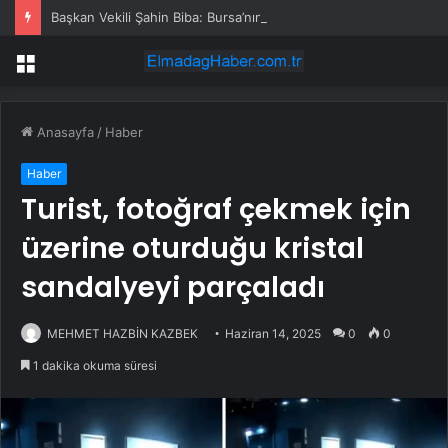
Başkan Vekili Şahin Biba: Bursa’nın geleceğini bütüncül anlayışla planlıyoruz
Menü
Anasayfa
/
Haber
Haber
Turist, fotoğraf çekmek için
üzerine oturduğu kristal
sandalyeyi parçaladı
MEHMET HAZBİN KAZBEK
Haziran 14, 2025
0
0
1 dakika okuma süresi