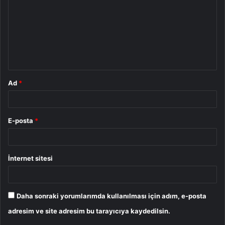
r
u
m
*
Ad
*
E-posta
*
İnternet sitesi
Daha sonraki yorumlarımda kullanılması için adım, e-posta
adresim ve site adresim bu tarayıcıya kaydedilsin.