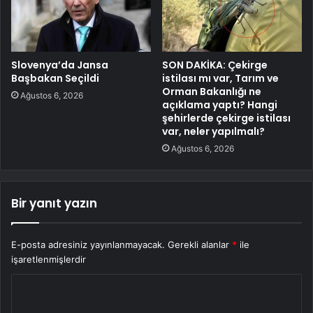
Slovenya’da Jansa
SON DAKİKA: Çekirge
Başbakan Seçildi
istilası mı var, Tarım ve
Orman Bakanlığı ne
Ağustos 6, 2026
açıklama yaptı? Hangi
şehirlerde çekirge istilası
var, neler yapılmalı?
Ağustos 6, 2026
Bir yanıt yazın
E-posta adresiniz yayınlanmayacak.
Gerekli alanlar
*
ile
işaretlenmişlerdir
Y
o