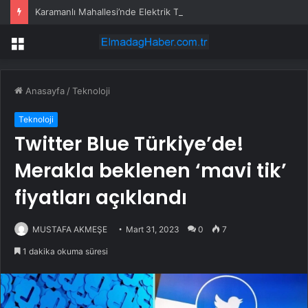
Karamanlı Mahallesi’nde Elektrik Trafosunda Patlama: Kısa Süreli Panik ve Elektrik Kesintisi
Menü
Anasayfa
/
Teknoloji
Teknoloji
Twitter Blue Türkiye’de!
Merakla beklenen ‘mavi tik’
fiyatları açıklandı
MUSTAFA AKMEŞE
Mart 31, 2023
0
7
1 dakika okuma süresi