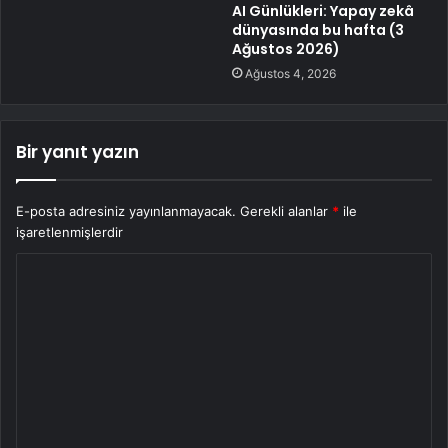
AI Günlükleri: Yapay zekâ
dünyasında bu hafta (3
Ağustos 2026)
Ağustos 4, 2026
Bir yanıt yazın
E-posta adresiniz yayınlanmayacak.
Gerekli alanlar
*
ile
işaretlenmişlerdir
Y
o
r
u
m
*