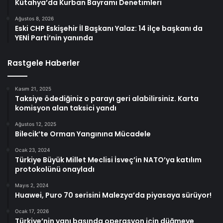
Kütahya’da Kurban Bayramı Denetimleri
Ağustos 8, 2026
Eski CHP Eskişehir İl Başkanı Yalaz: 14 ilçe başkanı da
YENİ Parti’nin yanında
Rastgele Haberler
Kasım 21, 2025
Taksiye ödediğiniz o parayı geri alabilirsiniz. Karta
komisyon alan taksici yandı
Ağustos 12, 2025
Bilecik’te Orman Yangınına Mücadele
Ocak 23, 2024
Türkiye Büyük Millet Meclisi İsveç’in NATO’ya katılım
protokolünü onayladı
Mayıs 2, 2024
Huawei, Puro 70 serisini Malezya’da piyasaya sürüyor!
Ocak 17, 2026
Türkiye’nin yanı başında operasyon için düğmeye