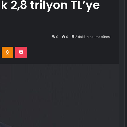
 2,8 trilyon TL’ye
0
0
2 dakika okuma süresi
VKontakte
Odnoklassniki
Pocket