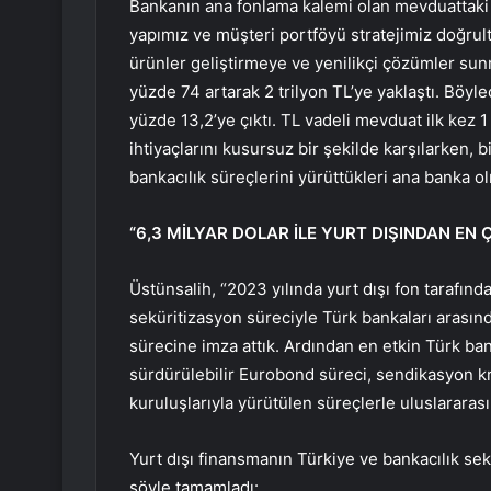
Bankanın ana fonlama kalemi olan mevduattaki
yapımız ve müşteri portföyü stratejimiz doğrul
ürünler geliştirmeye ve yenilikçi çözümler su
yüzde 74 artarak 2 trilyon TL’ye yaklaştı. Böyl
yüzde 13,2’ye çıktı. TL vadeli mevduat ilk kez 1
ihtiyaçlarını kusursuz bir şekilde karşılarken, 
bankacılık süreçlerini yürüttükleri ana banka o
“6,3 MİLYAR DOLAR İLE YURT DIŞINDAN E
Üstünsalih, “2023 yılında yurt dışı fon tarafınd
seküritizasyon süreciyle Türk bankaları arası
sürecine imza attık. Ardından en etkin Türk ba
sürdürülebilir Eurobond süreci, sendikasyon kre
kuruluşlarıyla yürütülen süreçlerle uluslararası 
Yurt dışı finansmanın Türkiye ve bankacılık se
şöyle tamamladı: