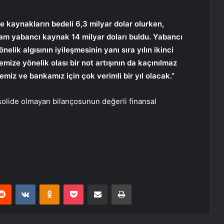
e kaynakların bedeli 6,3 milyar dolar olurken,
lam yabancı kaynak 14 milyar doları buldu. Yabancı
elik algısının iyileşmesinin yanı sıra yılın ikinci
mize yönelik olası bir not artışının da kaçınılmaz
miz ve bankamız için çok verimli bir yıl olacak.”
onsolide olmayan bilançosunun değerli finansal
erest
Reddit
VKontakte
Odnoklassniki
Pocket
E-Posta ile paylaş
Yazdır