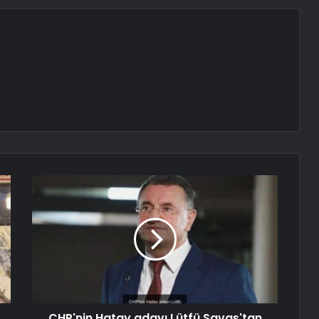
CHP'nin Hatay adayı Lütfü Savaş'tan