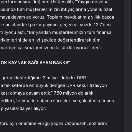
 performansına değinen Üstünsalih, “Yaygın mevduat
tusunda tüm müşterilerimizin ihtiyaçlarına yönelik özel
nmaya devam ediyoruz. Toplam mevduatımız yıllık bazda
ece bu alandaki pazar payımız geçen yıl yüzde 12,7’den
 trilyonu aştı. “Bir yandan müşterilerimizin tüm finansal
birikimlerini de en iyi şekilde değerlendirerek tüm
lmak için çalışmalarımızı hızla sürdürüyoruz” dedi.
N ÇOK KAYNAK SAĞLAYAN BANKA”
a gerçekleştirdiğimiz 2 milyar dolarlık DPR
nda tek seferde en büyük dengeli DPR seküritizasyon
nkası olmaya devam ettik.” 750 milyon dolarlık
dileri, teminatlı fonlama süreçleri ve çok uluslu finans
piyasalarda yer alıyor.”
ktörü için önemine vurgu yapan Üstünsalih, sözlerini