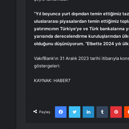
“Yıl boyunca yurt dışından temin ettiğimiz taz
uluslararası piyasalardan temin ettiğimiz top
yatırımcının Türkiye’ye ve Türk bankalarına yön
yarısında derecelendirme kuruluşlarından ülke
olduğunu düşünüyorum. “Elbette 2024 yılı ülke
VakıfBank’ın 31 Aralık 2023 tarihi itibarıyla k
göstergeleri:
KAYNAK:
HABER7
Facebook
Twitter
LinkedIn
Tumblr
Pint
Paylaş