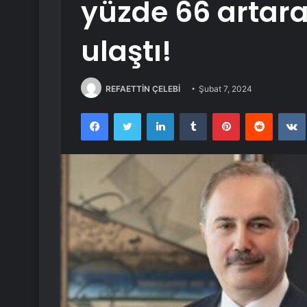
yüzde 66 artarak
ulaştı!
REFAETTİN ÇELEBİ
Şubat 7, 2024
Facebook
Twitter
LinkedIn
Tumblr
Pinterest
Reddit