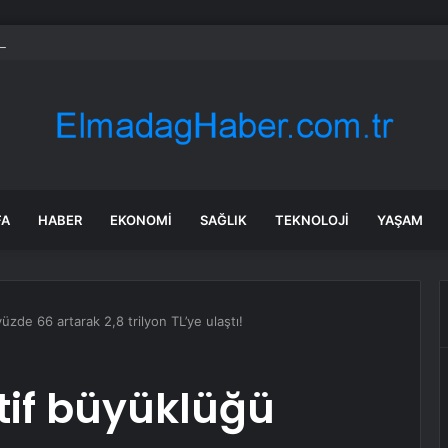
 tadilat yapan çift, gizli bölmede deste deste para buldu
FA
HABER
EKONOMI
SAĞLIK
TEKNOLOJI
YAŞAM
üzde 66 artarak 2,8 trilyon TL’ye ulaştı!
tif büyüklüğü