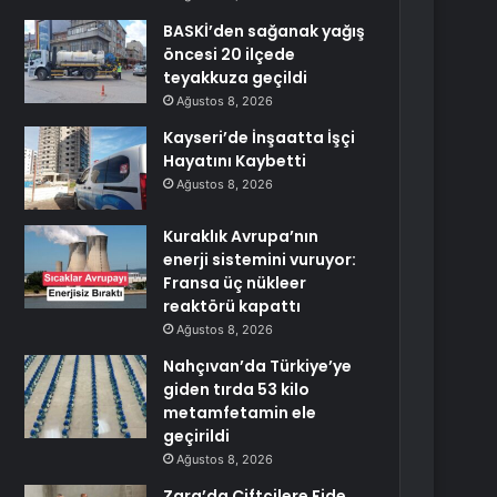
BASKİ’den sağanak yağış
öncesi 20 ilçede
teyakkuza geçildi
Ağustos 8, 2026
Kayseri’de İnşaatta İşçi
Hayatını Kaybetti
Ağustos 8, 2026
Kuraklık Avrupa’nın
enerji sistemini vuruyor:
Fransa üç nükleer
reaktörü kapattı
Ağustos 8, 2026
Nahçıvan’da Türkiye’ye
giden tırda 53 kilo
metamfetamin ele
geçirildi
Ağustos 8, 2026
Zara’da Çiftçilere Fide