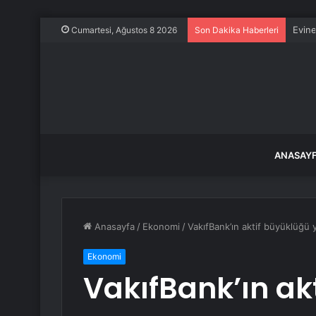
Evine
Cumartesi, Ağustos 8 2026
Son Dakika Haberleri
ANASAY
Anasayfa
/
Ekonomi
/
VakıfBank’ın aktif büyüklüğü y
Ekonomi
VakıfBank’ın ak