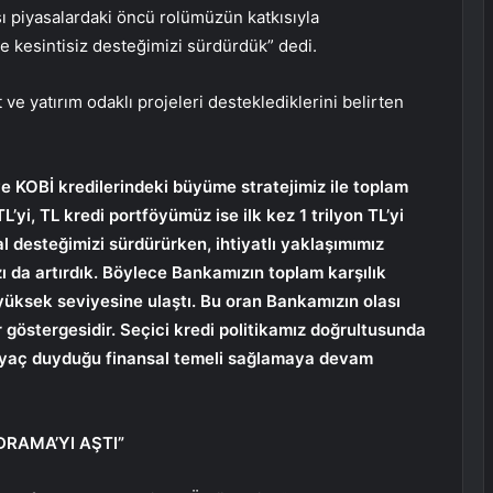
ı piyasalardaki öncü rolümüzün katkısıyla
e kesintisiz desteğimizi sürdürdük” dedi.
e yatırım odaklı projeleri desteklediklerini belirten
ve KOBİ kredilerindeki büyüme stratejimiz ile toplam
L’yi, TL kredi portföyümüz ise ilk kez 1 trilyon TL’yi
l desteğimizi sürdürürken, ihtiyatlı yaklaşımımız
ı da artırdık. Böylece Bankamızın toplam karşılık
 yüksek seviyesine ulaştı. Bu oran Bankamızın olası
r göstergesidir. Seçici kredi politikamız doğrultusunda
iyaç duyduğu finansal temeli sağlamaya devam
DRAMA’YI AŞTI”