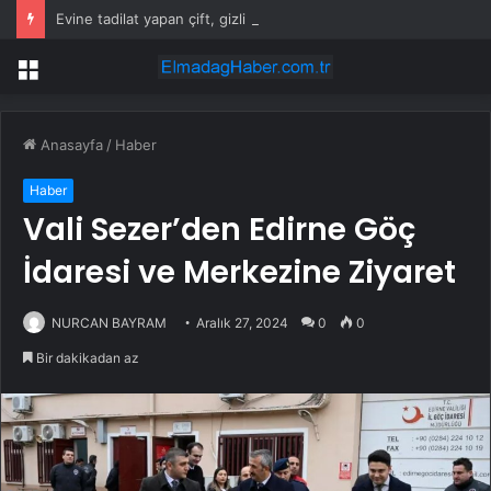
Evine tadilat yapan çift, gizli bölmede deste deste para buldu
Menü
Anasayfa
/
Haber
Haber
Vali Sezer’den Edirne Göç
İdaresi ve Merkezine Ziyaret
NURCAN BAYRAM
Aralık 27, 2024
0
0
Bir dakikadan az