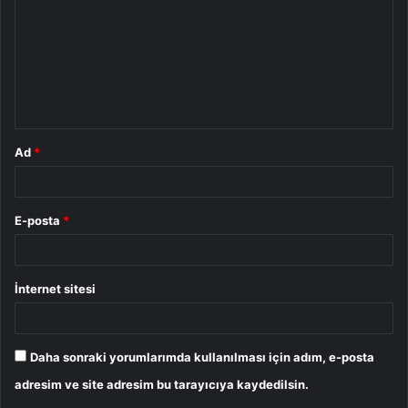
r
u
m
*
Ad
*
E-posta
*
İnternet sitesi
Daha sonraki yorumlarımda kullanılması için adım, e-posta
adresim ve site adresim bu tarayıcıya kaydedilsin.