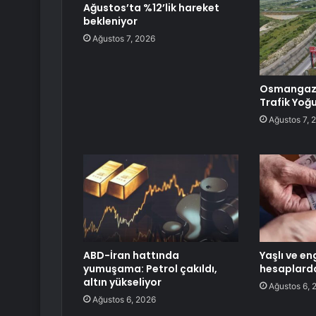
Ağustos’ta %12’lik hareket
bekleniyor
Ağustos 7, 2026
Osmangazi
Trafik Yoğ
Ağustos 7, 
ABD-İran hattında
Yaşlı ve eng
yumuşama: Petrol çakıldı,
hesaplard
altın yükseliyor
Ağustos 6, 
Ağustos 6, 2026