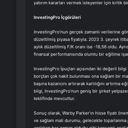
yatırım kararları vermek isteyenler için kritik 
InvestingPro İçgörüleri
InvestingPro’nun gerçek zamanlı verilerine gör
düzeltilmiş piyasa fiyatıyla. 2023 3. çeyrek itiba
aylık düzeltilmiş F/K oranı ise -18,56 oldu. Ayr
finansal performansında olumlu bir eğilime işar
InvestingPro İpuçları açısından iki değerli bilg
borçtan çok nakit bulunması ona sağlam bir mali
başına kazancını artırarak karlılığını artırma e
bilgi, InvestingPro’nun geniş bir şirket yelpaz
teklifinde mevcuttur.
Sonuç olarak, Warby Parker’ın hisse fiyatı öne
ve sağlam mali durumu, gelecekte toparlanma po
verirken her zaman olduğu gibi kapsamlı analiz 