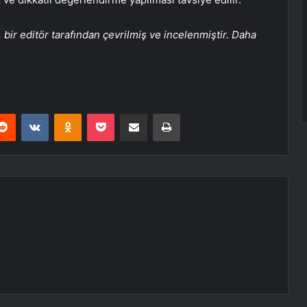
bir editör tarafından çevrilmiş ve incelenmiştir. Daha
erest
Reddit
VKontakte
Odnoklassniki
Pocket
E-Posta ile paylaş
Yazdır