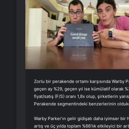
Zorlu bir perakende ortamı karşısında Warby P
geçen ay %29, geçen yıl ise kümülatif olarak %
fiyat/satış (F/S) oranı 1,8x olup, şirketlerin ya
Perakende segmentindeki benzerlerinin oldukç
Warby Parker’ın gelir gidişatı daha iyimser bir h
artış ve üç yılda toplam %66’lık etkileyici bir 