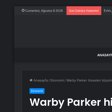
Evine
Cumartesi, Ağustos 8 2026
Son Dakika Haberleri
ANASAY
Anasayfa
/
Ekonomi
/
Warby Parker hisseleri büyüm
Ekonomi
Warby Parker h