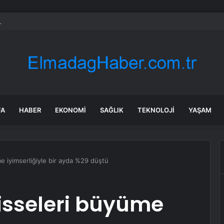
 tadilat yapan çift, gizli bölmede deste deste para buldu
FA
HABER
EKONOMI
SAĞLIK
TEKNOLOJI
YAŞAM
e iyimserliğiyle bir ayda %29 düştü
isseleri büyüme