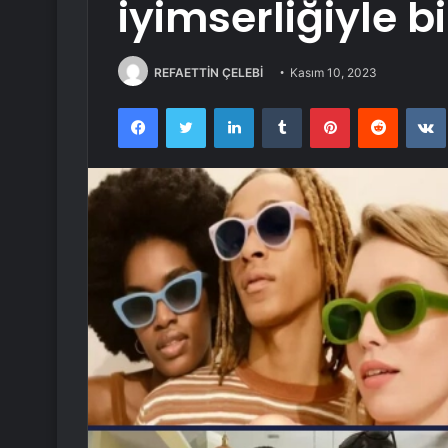
iyimserliğiyle 
REFAETTİN ÇELEBİ
Kasım 10, 2023
Facebook
Twitter
LinkedIn
Tumblr
Pinterest
Reddit