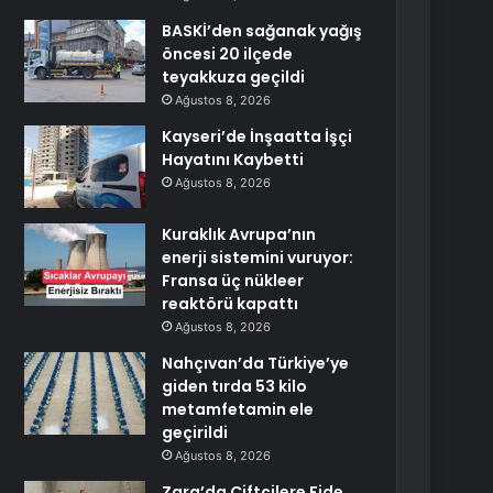
BASKİ’den sağanak yağış
öncesi 20 ilçede
teyakkuza geçildi
Ağustos 8, 2026
Kayseri’de İnşaatta İşçi
Hayatını Kaybetti
Ağustos 8, 2026
Kuraklık Avrupa’nın
enerji sistemini vuruyor:
Fransa üç nükleer
reaktörü kapattı
Ağustos 8, 2026
Nahçıvan’da Türkiye’ye
giden tırda 53 kilo
metamfetamin ele
geçirildi
Ağustos 8, 2026
Zara’da Çiftçilere Fide