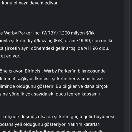
bir konu olmaya devam ediyor.
e Warby Parker Inc. (WRBY) 1.200 milyon $’lık
rıyla şirketin fiyat/kazanç (F/K) oranı -19,69, son on iki
ıca şirketin aynı dönemdeki gelir artışı da %11,96 oldu.
et ediyor.
i öne çıkıyor. Birincisi, Warby Parker’ın bilançosunda
 temel sağlıyor. İkincisi, şirketin her zaman hisse
ğiliminde olduğunu gösterir. Bu bilgiler ve daha birçok
esine yönelik çok sayıda ek ipucu içeren kapsamlı
mli ölçüde düşmüş olsa da şirketin güçlü gelir büyümesi
tansiyeli olduğunu gösteriyor. Yatırım kararları
ve dikkatli değerlendirme yapılması tavsiye edilir.