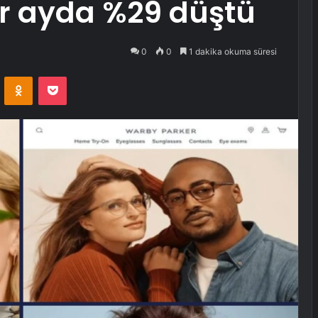
bir ayda %29 düştü
0
0
1 dakika okuma süresi
VKontakte
Odnoklassniki
Pocket