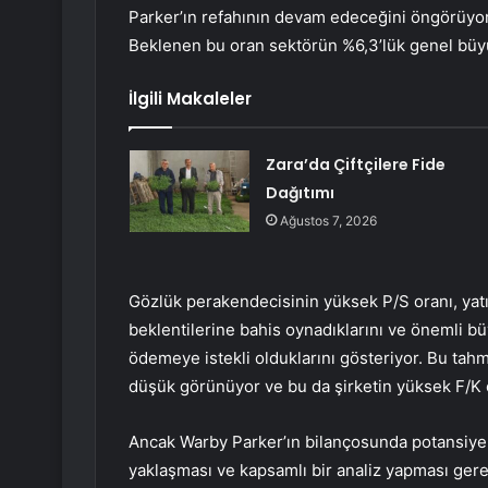
Parker’ın refahının devam edeceğini öngörüyor 
Beklenen bu oran sektörün %6,3’lük genel büy
İlgili Makaleler
Zara’da Çiftçilere Fide
Dağıtımı
Ağustos 7, 2026
Gözlük perakendecisinin yüksek P/S oranı, yatı
beklentilerine bahis oynadıklarını ve önemli b
ödemeye istekli olduklarını gösteriyor. Bu tahm
düşük görünüyor ve bu da şirketin yüksek F/K o
Ancak Warby Parker’ın bilançosunda potansiyel r
yaklaşması ve kapsamlı bir analiz yapması gerekiyo