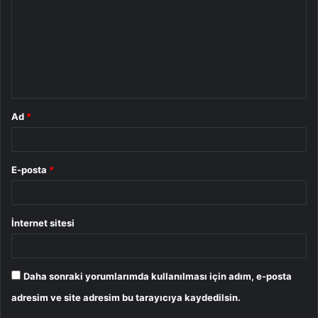
r
u
m
*
Ad
*
E-posta
*
İnternet sitesi
Daha sonraki yorumlarımda kullanılması için adım, e-posta
adresim ve site adresim bu tarayıcıya kaydedilsin.