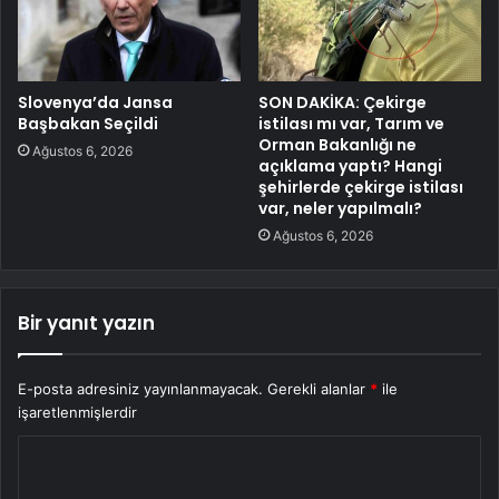
Slovenya’da Jansa
SON DAKİKA: Çekirge
Başbakan Seçildi
istilası mı var, Tarım ve
Orman Bakanlığı ne
Ağustos 6, 2026
açıklama yaptı? Hangi
şehirlerde çekirge istilası
var, neler yapılmalı?
Ağustos 6, 2026
Bir yanıt yazın
E-posta adresiniz yayınlanmayacak.
Gerekli alanlar
*
ile
işaretlenmişlerdir
Y
o