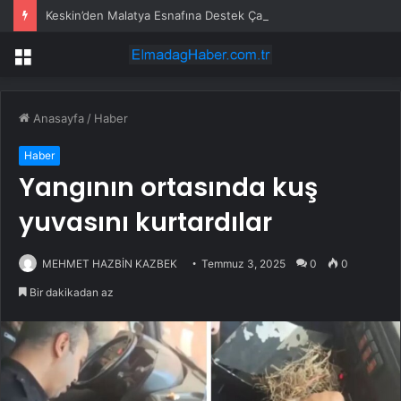
Keskin’den Malatya Esnafına Destek Çağrısı
Menü
Anasayfa
/
Haber
Haber
Yangının ortasında kuş
yuvasını kurtardılar
MEHMET HAZBİN KAZBEK
Temmuz 3, 2025
0
0
Bir dakikadan az