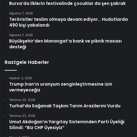
Bursa’da ilklerin festivalinde çocuklar da şen şakrak
Ağustos 7, 2026
Teröristler teslim olmaya devam ediyor… Hudutlarda
490 kişi yakalandı
Ağustos 7, 2026
Büyükşehir’den Manavgat’a bank ve piknik masası
desteği
Rastgele Haberler
Haziran 3, 2025
Trump:İran’ın uranyum zenginleştirmesine izin
vermeyeceğiz
Temmuz 20, 2026
Turhal’da Sağanak Taşkını Tarım Arazilerini Vurdu
Temmuz 22, 2026
Umut Akdoğan’ın Yargıtay Sisteminden Parti Üyeliği
Silindi: “Biz CHP Üyesiyiz”