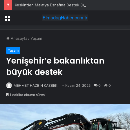
Keskin’den Malatya Esnafına Destek Çağrısı
Menü
Anasayfa
/
Yaşam
Yaşam
Yenişehir’e bakanlıktan
büyük destek
MEHMET HAZBİN KAZBEK
Kasım 24, 2025
0
0
1 dakika okuma süresi