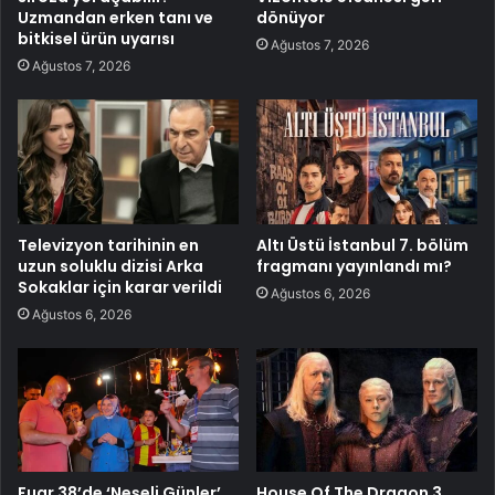
Uzmandan erken tanı ve
dönüyor
bitkisel ürün uyarısı
Ağustos 7, 2026
Ağustos 7, 2026
Televizyon tarihinin en
Altı Üstü İstanbul 7. bölüm
uzun soluklu dizisi Arka
fragmanı yayınlandı mı?
Sokaklar için karar verildi
Ağustos 6, 2026
Ağustos 6, 2026
Fuar 38’de ‘Neşeli Günler’
House Of The Dragon 3.