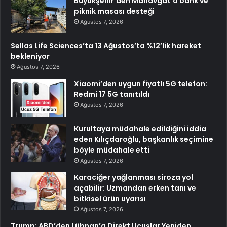
Büyükşehir’den Manavgat’a bank ve
piknik masası desteği
Ağustos 7, 2026
Sellas Life Sciences’ta 13 Ağustos’ta %12’lik hareket
bekleniyor
Ağustos 7, 2026
Xiaomi’den uygun fiyatlı 5G telefon:
Redmi 17 5G tanıtıldı
Ağustos 7, 2026
Kurultaya müdahale edildiğini iddia
eden Kılıçdaroğlu, başkanlık seçimine
böyle müdahale etti
Ağustos 7, 2026
Karaciğer yağlanması siroza yol
açabilir: Uzmandan erken tanı ve
bitkisel ürün uyarısı
Ağustos 7, 2026
Trump: ABD’den Lübnan’a Direkt Uçuşlar Yeniden