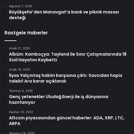
Ağustos 7, 2026
Büyükşehir’den Manavgat’a bank ve piknik masası
desteği
Rastgele Haberler
Aralık 21, 2025
Albüm: Kamboçya: Tayland ile Sınır Çatışmalarında 18
Sivil Hayatını Kaybetti
Aralık 19, 2024
İlyas Yalçıntaş hakim karşısına çıktı: Savcıdan hapis
talebi! Ara karar açıklandı
Temmuz 5, 2026
Genç yetenekler Uludağ Enerji ile iş dünyasına
hazırlanıyor
Haziran 10, 2023
Altcoin piyasasından güncel haberler: ADA, XRP, LTC,
ARPA
Temmuz 24, 2026