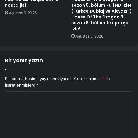
nostaljisi
sezon 5. bölüm Full HD izle!
(Türkçe Dublaj ve Altyazılı)
Ağustos 6, 2026
House Of The Dragon 3.
sezon 5. bölüm tek parça
izle!
Ağustos 5, 2026
Bir yanıt yazın
E-posta adresiniz yayınlanmayacak.
Gerekli alanlar
*
ile
işaretlenmişlerdir
Y
o
r
u
m