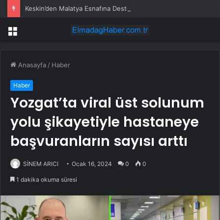
Keskin’den Malatya Esnafına Destek Çağrısı
Menü
Anasayfa
/
Haber
Haber
Yozgat’ta viral üst solunum
yolu şikayetiyle hastaneye
başvuranların sayısı arttı
SİNEM ARICI
Ocak 16, 2024
0
0
1 dakika okuma süresi