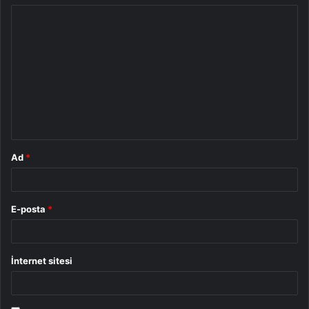
Y
o
r
u
m
*
Ad
*
E-posta
*
İnternet sitesi