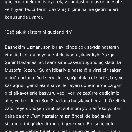
güçlendirmelerini isteyerek, vatandaşları maske, mesafe
ve hijyen tedbirlerini davranış biçimi haline getirmeleri
konusunda uyardı.
“Bağışıklık sistemini güçlendirin”
Başhekim Uzman, son bir ay içinde çok sayıda hastanın
viral üst solunum yolu enfeksiyonu şikayetiyle Yozgat
Şehir Hastanesi acil servisine başvurduğunu açıkladı. Dr.
Mustafa Kozan, “Şu an itibariyle hastalığın viral bir salgın
olduğu ortada. Acil servislere çoğunlukla öksürük, baş ve
kas ağrısı, geniz akıntısı ve ilerleyen dönemlerde balgam
gibi şikayetlerle başvuru yapılıyor. ve zatürre dediğimiz
ateş ve belirtileri.Son 2 haftada bu şikayetler arttı.Özellikle
zatürreye dönüşen viral üst solunum yolu enfeksiyonları
daha da arttı.Tüm hastalarımızın öncelikle bağışıklık
sistemlerini güçlendirmeleri gerekiyor. Bol su içmeleri,
meyve ve sebze tüketimini artırmaları gerekiyor. Çünkü