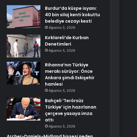
Burdur’da küspe isyanı:
40 bin silaj kenti kokuttu
belediye cezayı kesti
Ağustos 5, 2026
Kırklareli’de Kurban
Denetimleri
Ağustos 5, 2026
Rihanna’nın Türkiye
merakı sürüyor: Önce
Ankara şimdi Eskişehir
hamlesi
Ağustos 5, 2026
Bahçeli ‘Terörsüz
Türkiye’ için hazırlanan
çerçeve yasaya imza
attı
Ağustos 5, 2026
Archer-Daniels-Midland hissesi neden