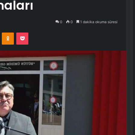
aları
0
0
1 dakika okuma süresi
VKontakte
Odnoklassniki
Pocket