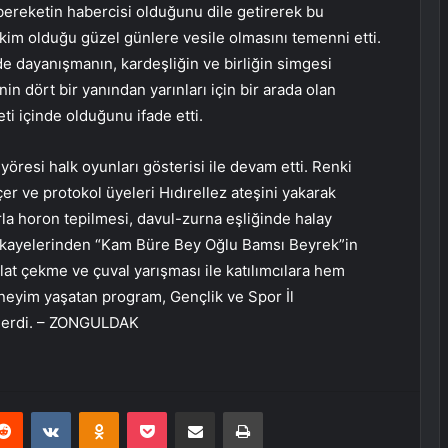
e bereketin habercisi olduğunu dile getirerek bu
im olduğu güzel günlere vesile olmasını temenni etti.
de dayanışmanın, kardeşliğin ve birliğin simgesi
in dört bir yanından yarınları için bir arada olan
i içinde olduğunu ifade etti.
öresi halk oyunları gösterisi ile devam etti. Renki
er ve protokol üyeleri Hıdırellez ateşini yakarak
rla horon tepilmesi, davul-zurna eşliğinde halay
hikayelerinden “Kam Büre Bey Oğlu Bamsı Beyrek”in
lat çekme ve çuval yarışması ile katılımcılara hem
neyim yaşatan program, Gençlik ve Spor İl
a erdi. – ZONGULDAK
erest
Reddit
VKontakte
Odnoklassniki
Pocket
E-Posta ile paylaş
Yazdır