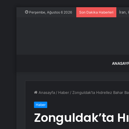
İran,
Perşembe, Ağustos 6 2026
Son Dakika Haberleri
ANASAY
Anasayfa
/
Haber
/
Zonguldak’ta Hıdrellez Bahar Ba
Haber
Zonguldak’ta Hı