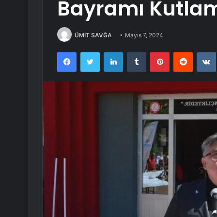
Bayramı Kutlam
ÜMİT SAVĞA
Mayıs 7, 2024
Facebook
Twitter
LinkedIn
Tumblr
Pinterest
Reddit