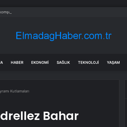
 komşusundan gelen barış teklifini reddetti
FA
HABER
EKONOMI
SAĞLIK
TEKNOLOJI
YAŞAM
yramı Kutlamaları
drellez Bahar