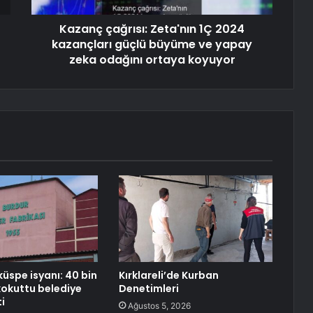
Kazanç çağrısı: Zeta'nın 1Ç 2024
kazançları güçlü büyüme ve yapay
zeka odağını ortaya koyuyor
küspe isyanı: 40 bin
Kırklareli’de Kurban
 kokuttu belediye
Denetimleri
i
Ağustos 5, 2026