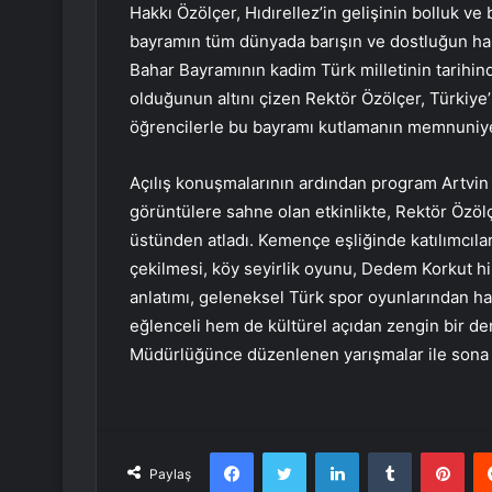
Hakkı Özölçer, Hıdırellez’in gelişinin bolluk v
bayramın tüm dünyada barışın ve dostluğun hak
Bahar Bayramının kadim Türk milletinin tarihin
olduğunun altını çizen Rektör Özölçer, Türkiye’n
öğrencilerle bu bayramı kutlamanın memnuniyet
Açılış konuşmalarının ardından program Artvin y
görüntülere sahne olan etkinlikte, Rektör Özölç
üstünden atladı. Kemençe eşliğinde katılımcıla
çekilmesi, köy seyirlik oyunu, Dedem Korkut 
anlatımı, geleneksel Türk spor oyunlarından ha
eğlenceli hem de kültürel açıdan zengin bir de
Müdürlüğünce düzenlenen yarışmalar ile son
Facebook
Twitter
LinkedIn
Tumblr
Pint
Paylaş