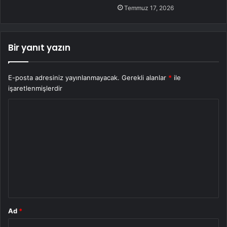
Temmuz 17, 2026
Bir yanıt yazın
E-posta adresiniz yayınlanmayacak.
Gerekli alanlar
*
ile
işaretlenmişlerdir
Y
o
r
u
m
*
Ad
*