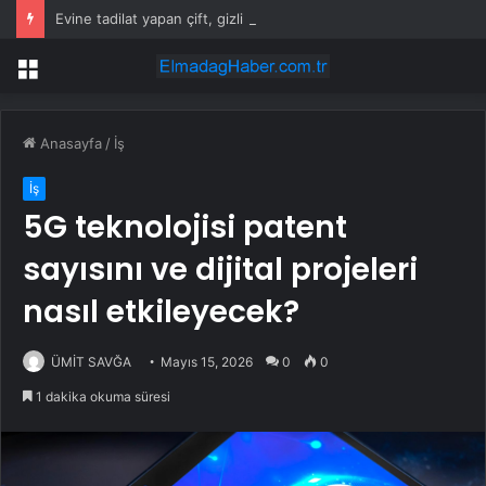
Evine tadilat yapan çift, gizli bölmede deste deste para buldu
Menü
Anasayfa
/
İş
İş
5G teknolojisi patent
sayısını ve dijital projeleri
nasıl etkileyecek?
ÜMİT SAVĞA
Mayıs 15, 2026
0
0
1 dakika okuma süresi