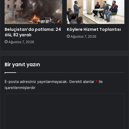
Beluçistan’da patlama: 24
Köylere Hizmet Toplantısı
ölü, 82 yaralı
Ağustos 7, 2026
Ağustos 7, 2026
Bir yanıt yazın
E-posta adresiniz yayınlanmayacak.
Gerekli alanlar
*
ile
işaretlenmişlerdir
Y
o
r
u