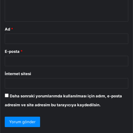
m
*
Ad
*
E-posta
*
İnternet sitesi
Daha sonraki yorumlarımda kullanılması için adım, e-posta
adresim ve site adresim bu tarayıcıya kaydedilsin.