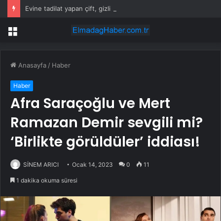
Evine tadilat yapan çift, gizli bölmede deste deste para buldu
Menü
Anasayfa
/
Haber
Haber
Afra Saraçoğlu ve Mert
Ramazan Demir sevgili mi?
‘Birlikte görüldüler’ iddiası!
SİNEM ARICI
Ocak 14, 2023
0
11
1 dakika okuma süresi