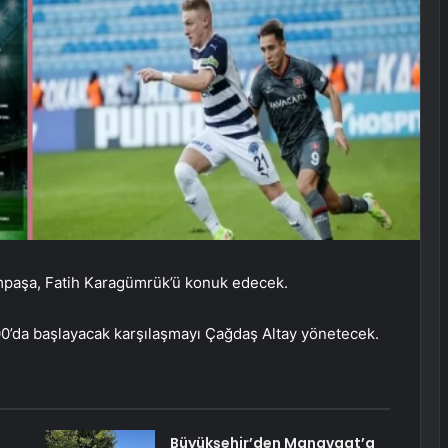
mpaşa, Fatih Karagümrük’ü konuk edecek.
00’da başlayacak karşılaşmayı Çağdaş Altay yönetecek.
Büyükşehir’den Manavgat’a