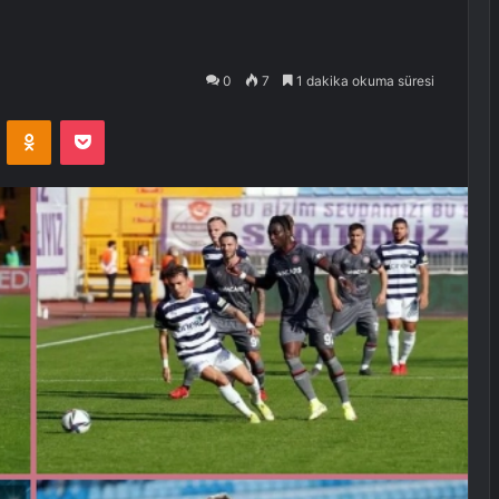
0
7
1 dakika okuma süresi
VKontakte
Odnoklassniki
Pocket