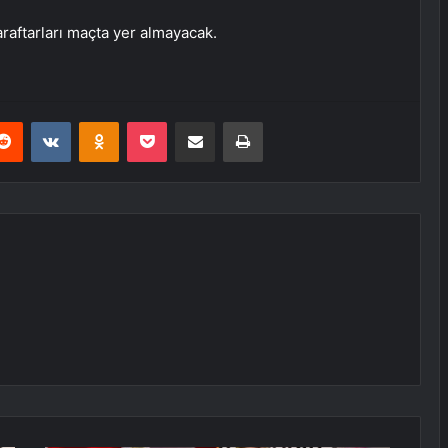
araftarları maçta yer almayacak.
erest
Reddit
VKontakte
Odnoklassniki
Pocket
E-Posta ile paylaş
Yazdır