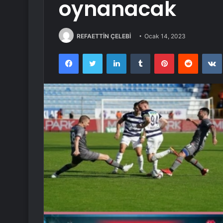
oynanacak
REFAETTİN ÇELEBİ
Ocak 14, 2023
Facebook
Twitter
LinkedIn
Tumblr
Pinterest
Reddit