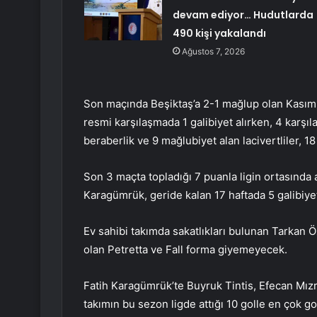
devam ediyor… Hudutlarda
490 kişi yakalandı
Ağustos 7, 2026
Son maçında Beşiktaş’a 2-1 mağlup olan Kasımpaş
resmi karşılaşmada 1 galibiyet alırken, 4 karşı
beraberlik ve 9 mağlubiyet alan lacivertliler, 1
Son 3 maçta topladığı 7 puanla ligin ortasında a
Karagümrük, geride kalan 17 haftada 5 galibiyet
Ev sahibi takımda sakatlıkları bulunan Tarkan Ö
olan Petretta ve Fall forma giyemeyecek.
Fatih Karagümrük’te Buyruk Tintis, Efecan Mızrak
takımın bu sezon ligde attığı 10 golle en çok g