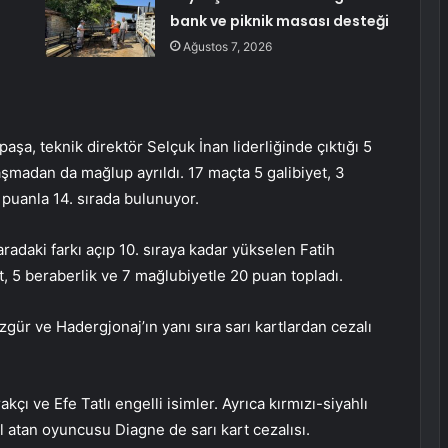
bank ve piknik masası desteği
Ağustos 7, 2026
a, teknik direktör Selçuk İnan liderliğinde çıktığı 5
laşmadan da mağlup ayrıldı. 17 maçta 5 galibiyet, 3
8 puanla 14. sırada bulunuyor.
radaki farkı açıp 10. sıraya kadar yükselen Fatih
, 5 beraberlik ve 7 mağlubiyetle 20 puan topladı.
zgür ve Hadergjonaj’ın yanı sıra sarı kartlardan cezalı
çı ve Efe Tatlı engelli isimler. Ayrıca kırmızı-siyahlı
ol atan oyuncusu Diagne de sarı kart cezalısı.