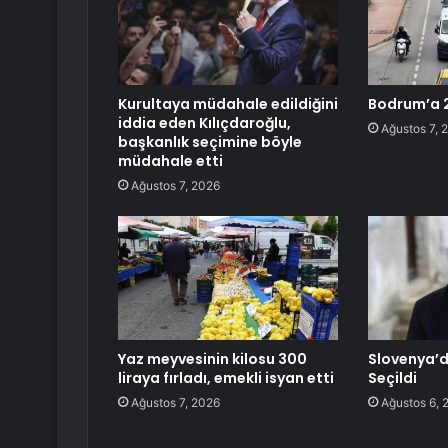
Kurultaya müdahale edildiğini
Bodrum’a 2
iddia eden Kılıçdaroğlu,
Ağustos 7, 
başkanlık seçimine böyle
müdahale etti
Ağustos 7, 2026
Yaz meyvesinin kilosu 300
Slovenya’
liraya fırladı, emekli isyan etti
Seçildi
Ağustos 7, 2026
Ağustos 6, 