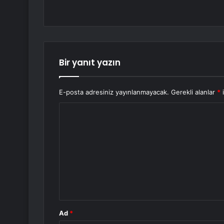
Bir yanıt yazın
E-posta adresiniz yayınlanmayacak.
Gerekli alanlar
*
i
Y
o
r
u
m
*
Ad
*