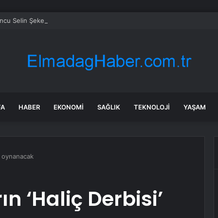
cu Selin Şekerci’den şaşırtan itiraf: Arkadaşımın evinde duş alıp geldim
FA
HABER
EKONOMI
SAĞLIK
TEKNOLOJI
YAŞAM
i’ oynanacak
ın ‘Haliç Derbisi’