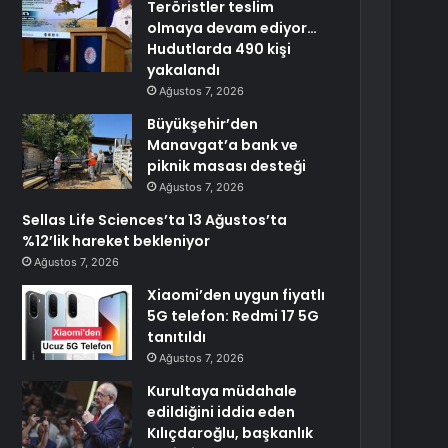
Teröristler teslim
olmaya devam ediyor…
Hudutlarda 490 kişi
yakalandı
Ağustos 7, 2026
Büyükşehir’den
Manavgat’a bank ve
piknik masası desteği
Ağustos 7, 2026
Sellas Life Sciences’ta 13 Ağustos’ta
%12’lik hareket bekleniyor
Ağustos 7, 2026
Xiaomi’den uygun fiyatlı
5G telefon: Redmi 17 5G
tanıtıldı
Ağustos 7, 2026
Kurultaya müdahale
edildiğini iddia eden
Kılıçdaroğlu, başkanlık