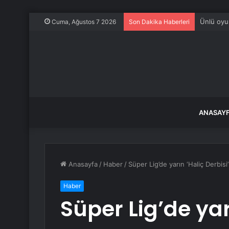
Ünlü oyun
Cuma, Ağustos 7 2026
Son Dakika Haberleri
ANASAY
Anasayfa
/
Haber
/
Süper Lig’de yarın ‘Haliç Derbis
Haber
Süper Lig’de yar