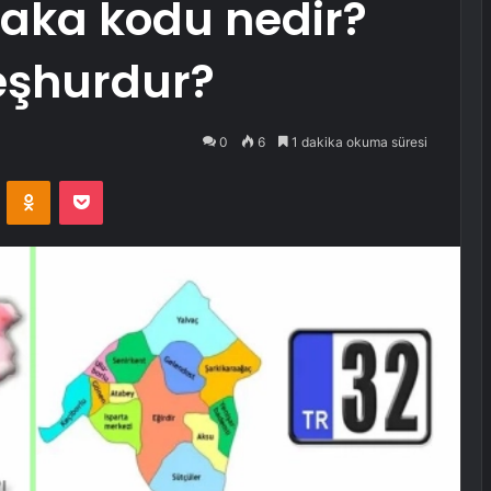
plaka kodu nedir?
eşhurdur?
0
6
1 dakika okuma süresi
VKontakte
Odnoklassniki
Pocket