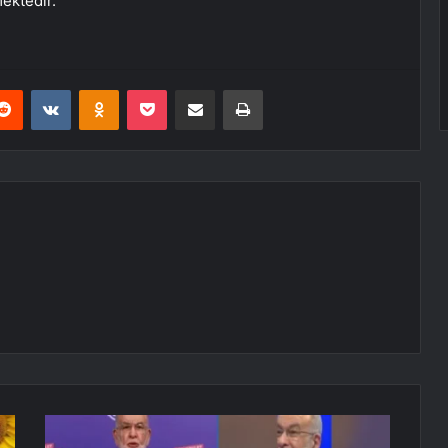
mektedir.
erest
Reddit
VKontakte
Odnoklassniki
Pocket
E-Posta ile paylaş
Yazdır