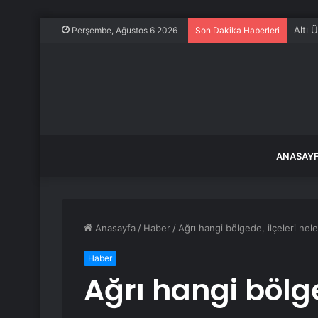
Altı 
Perşembe, Ağustos 6 2026
Son Dakika Haberleri
ANASAY
Anasayfa
/
Haber
/
Ağrı hangi bölgede, ilçeleri nel
Haber
Ağrı hangi bölge