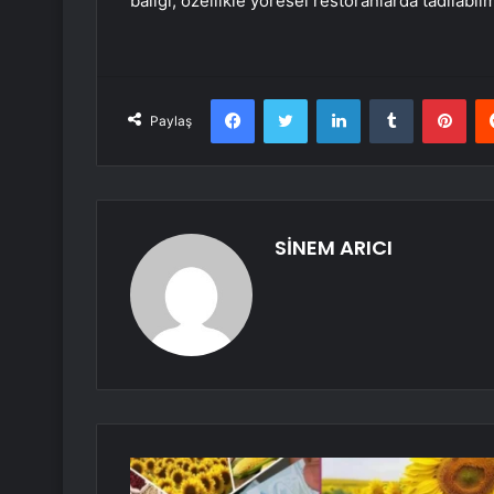
balığı, özellikle yöresel restoranlarda tadılabil
Facebook
Twitter
LinkedIn
Tumblr
Pint
Paylaş
SİNEM ARICI