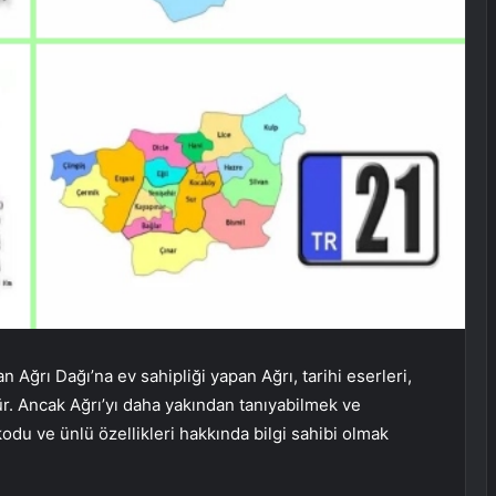
 Ağrı Dağı’na ev sahipliği yapan Ağrı, tarihi eserleri,
r. Ancak Ağrı’yı ​​daha yakından tanıyabilmek ve
kodu ve ünlü özellikleri hakkında bilgi sahibi olmak