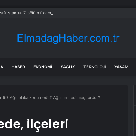
Üstü İstanbul 7. bölüm fragmanı yayınlandı mı?
FA
HABER
EKONOMI
SAĞLIK
TEKNOLOJI
YAŞAM
erdir? Ağrı plaka kodu nedir? Ağrı’nın nesi meşhurdur?
de, ilçeleri