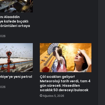
anı Alaaddin
ye kafede bıçaklı
görüntüleri ortaya
2026
rkiye’ye yeni petrol
Çöl sıcakları geliyor!
Meteoroloji tarih verdi, tam 4
gün sürecek: Hissedilen
2026
sıcaklık 50 dereceyi bulacak
Ağustos 5, 2026