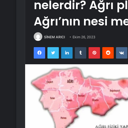
nelerdir? Ağrı 
Ağrı’nın nesi m
SİNEM ARICI
Ekim 26, 2023
Facebook
Twitter
LinkedIn
Tumblr
Pinterest
Reddit