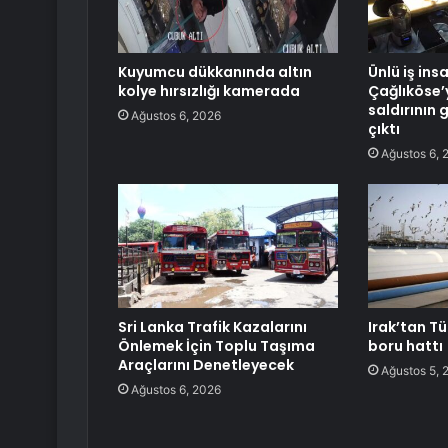
Kuyumcu dükkanında altın
Ünlü iş ins
kolye hırsızlığı kamerada
Çağlıköse’
saldırının 
Ağustos 6, 2026
çıktı
Ağustos 6, 
Sri Lanka Trafik Kazalarını
Irak’tan Tü
Önlemek İçin Toplu Taşıma
boru hattı
Araçlarını Denetleyecek
Ağustos 5, 
Ağustos 6, 2026