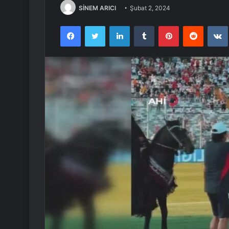
SİNEM ARICI
Şubat 2, 2024
Facebook
Twitter
LinkedIn
Tumblr
Pinterest
Reddit