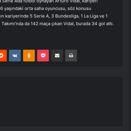
a Serie A’da futbol oynayan Arturo Vidal, kariyeri
36 yaşındaki orta saha oyuncusu, söz konusu
’ın kariyerinde 5 Serie A, 3 Bundesliga, 1 La Liga ve 1
 Takımı’nda da 142 maça çıkan Vidal, burada 34 gol attı.
erest
Reddit
VKontakte
Odnoklassniki
Pocket
E-Posta ile paylaş
Yazdır