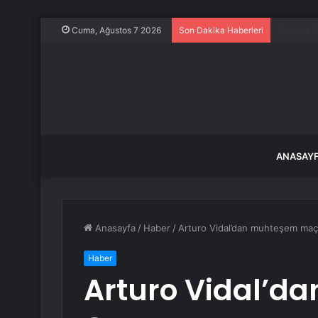
Keskin’d
Cuma, Ağustos 7 2026
Son Dakika Haberleri
ANASAY
Anasayfa
/
Haber
/
Arturo Vidal’dan muhteşem maç
Haber
Arturo Vidal’