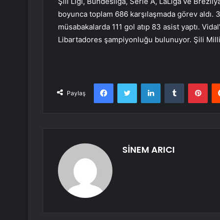
Şili Ligi, Bundesliga, Serie A, LaLiga ve Brezily
boyunca toplam 686 karşılaşmada görev aldı. 
müsabakalarda 111 gol atıp 83 asist yaptı. Vidal
Libartadores şampiyonluğu bulunuyor. Şili Milli
Facebook
Twitter
LinkedIn
Tumblr
Pint
Paylaş
SİNEM ARICI