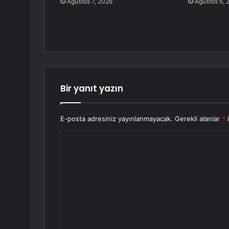
Ağustos 7, 2026
Ağustos 6, 
Bir yanıt yazın
E-posta adresiniz yayınlanmayacak.
Gerekli alanlar
*
i
Y
o
r
u
m
*