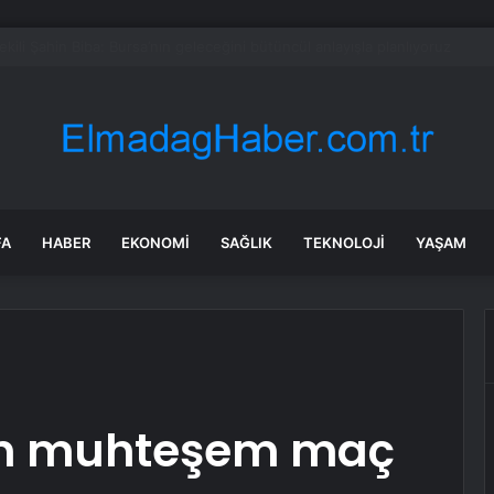
en Malatya Esnafına Destek Çağrısı
FA
HABER
EKONOMI
SAĞLIK
TEKNOLOJI
YAŞAM
dan muhteşem maç