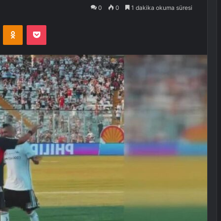
0
0
1 dakika okuma süresi
VKontakte
Odnoklassniki
Pocket