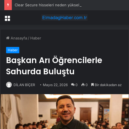
Clear Secure hisseleri neden yükselişte?
Menü
Anasayfa
/
Haber
Haber
Başkan Arı Öğrencilerle
Sahurda Buluştu
DİLAN BİÇER
Mayıs 22, 2026
0
0
Bir dakikadan az