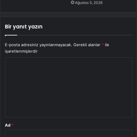
Ağustos 5, 2026
Bir yanıt yazın
E-posta adresiniz yayınlanmayacak.
Gerekli alanlar
*
ile
işaretlenmişlerdir
Y
o
r
u
m
*
Ad
*