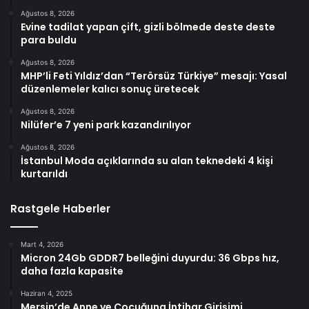
Ağustos 8, 2026
Evine tadilat yapan çift, gizli bölmede deste deste
para buldu
Ağustos 8, 2026
MHP’li Feti Yıldız’dan “Terörsüz Türkiye” mesajı: Yasal
düzenlemeler kalıcı sonuç üretecek
Ağustos 8, 2026
Nilüfer’e 7 yeni park kazandırılıyor
Ağustos 8, 2026
İstanbul Moda açıklarında su alan teknedeki 4 kişi
kurtarıldı
Rastgele Haberler
Mart 4, 2026
Micron 24Gb GDDR7 belleğini duyurdu: 36 Gbps hız,
daha fazla kapasite
Haziran 4, 2025
Mersin’de Anne ve Çocuğuna İntihar Girişimi