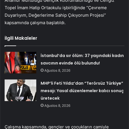
Anamur Müftülüğü Gençlik Koordinatörlüğü ve Cengiz
Topel İmam Hatip Ortaokulu işbirliğinde “Çevreme
Duyarlıyım, Değerlerime Sahip Çıkıyorum Projesi”
kapsamında çalışma başlatıldı.
İlgili Makaleler
İstanbul’da sır ölüm: 37 yaşındaki kadın
savcının evinde ölü bulundu!
Ağustos 8, 2026
MHP’li Feti Yıldız’dan “Terörsüz Türkiye”
mesajı: Yasal düzenlemeler kalıcı sonuç
üretecek
Ağustos 8, 2026
Çalışma kapsamında, gençler ve çocukların camiyle