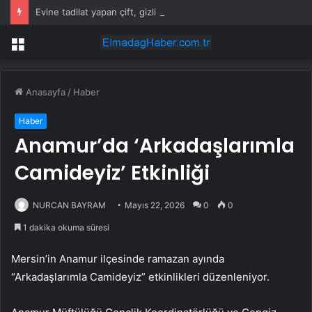
Evine tadilat yapan çift, gizli bölmede deste deste para buldu
Menü
Anasayfa
/
Haber
Haber
Anamur’da ‘Arkadaşlarımla
Camideyiz’ Etkinliği
NURCAN BAYRAM
Mayıs 22, 2026
0
0
1 dakika okuma süresi
Mersin’in Anamur ilçesinde ramazan ayında
“Arkadaşlarımla Camideyiz” etkinlikleri düzenleniyor.