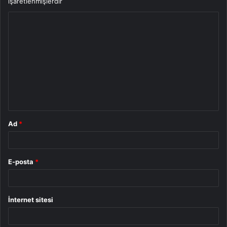
işaretlenmişlerdir
Y
o
r
u
m
*
Ad
*
E-posta
*
İnternet sitesi