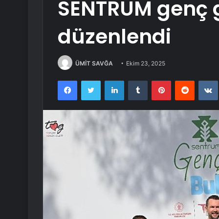
SENTRUM genç 
düzenlendi
ÜMİT SAVĞA
Ekim 23, 2025
Facebook
Twitter
LinkedIn
Tumblr
Pinterest
Reddit