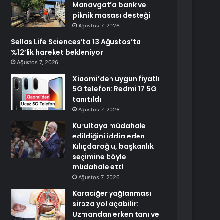
Manavgat’a bank ve
piknik masası desteği
Ağustos 7, 2026
Sellas Life Sciences’ta 13 Ağustos’ta
%12’lik hareket bekleniyor
Ağustos 7, 2026
Xiaomi’den uygun fiyatlı
5G telefon: Redmi 17 5G
tanıtıldı
Ağustos 7, 2026
Kurultaya müdahale
edildiğini iddia eden
Kılıçdaroğlu, başkanlık
seçimine böyle
müdahale etti
Ağustos 7, 2026
Karaciğer yağlanması
siroza yol açabilir:
Uzmandan erken tanı ve