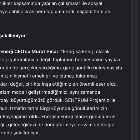
nlikler kapsamında yapılan çalışmalar ile sosyal
ojeye dahil olarak hem topluma katkı sağladı hem de
ekilleniyor”
Enerji CEO’su Murat Pınar
, “Enerjisa Enerji olarak
rji yatırımlarıyla değil, toplumun her kesimine yayılan
. Bugün de gerçekleştirdiğimiz genç gönüllü buluşmasıyla
erimizin kıymetli emekleri ve bitmez tükenmez
ıkları değer, birlikte inşa ettiğimiz en önemli eser oldu.
turizm modeli geliştirmediğimizi, aynı zamanda
aydayı büyüttüğümüzü gördük. SENTRUM Projemiz ile
n, İzmir’in tarihi Birgi köyünde gönüllülerimizin
r kaynağımız oldu. Enerjisa Enerji olarak gönüllülerle
değil, geleceğimizi de dönüştürmeye devam edeceğiz.
inde şekilleniyor.”