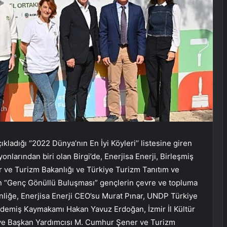
ladığı ‘’2022 Dünya’nın En İyi Köyleri’’ listesine giren
nlarından biri olan Birgi’de, Enerjisa Enerji, Birleşmiş
r ve Turizm Bakanlığı ve Türkiye Turizm Tanıtım ve
nen “Genç Gönüllü Buluşması” gençlerin çevre ve topluma
tkinliğe, Enerjisa Enerji CEO’su Murat Pınar, UNDP Türkiye
Ödemiş Kaymakamı Hakan Yavuz Erdoğan, İzmir İl Kültür
ye Başkan Yardımcısı M. Cumhur Şener ve Turizm