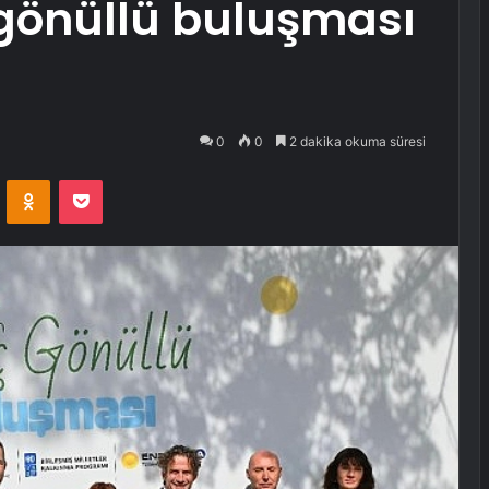
gönüllü buluşması
0
0
2 dakika okuma süresi
VKontakte
Odnoklassniki
Pocket