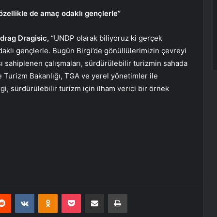
özellikle de amaç odaklı gençlerle”
drag Dragisic,
“UNDP olarak biliyoruz ki gerçek
daklı gençlerle. Bugün Birgi’de gönüllülerimizin çevreyi
ı sahiplenen çalışmaları, sürdürülebilir turizmin sahada
 ve Turizm Bakanlığı, TGA ve yerel yönetimler ile
sürdürülebilir turizm için ilham verici bir örnek
erest
Reddit
VKontakte
Odnoklassniki
Pocket
E-Posta ile paylaş
Yazdır