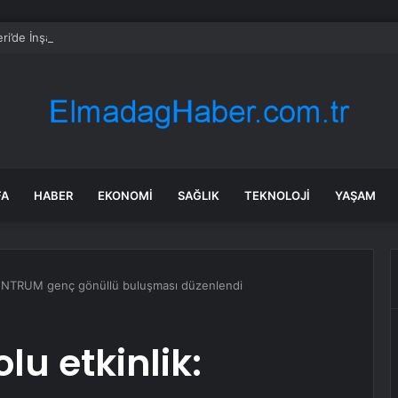
ri’de İnşaatta İşçi Hayatını Kaybetti
FA
HABER
EKONOMI
SAĞLIK
TEKNOLOJI
YAŞAM
 SENTRUM genç gönüllü buluşması düzenlendi
lu etkinlik: