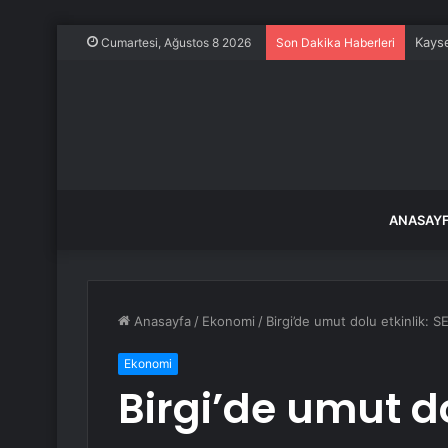
Kayse
Cumartesi, Ağustos 8 2026
Son Dakika Haberleri
ANASAY
Anasayfa
/
Ekonomi
/
Birgi’de umut dolu etkinlik:
Ekonomi
Birgi’de umut do