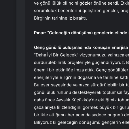
ve gönüllülük bilincini gözler önüne serdi. Etki
sorumluluk becerilerini geliştiren gençler, pr
Birgi’nin tarihine iz bıraktı.
Pınar: “Geleceğin dönüşümü gençlerin elinde ş
Genç gönüllü buluşmasında konuşan Enerjisa 
“Daha İyi Bir Gelecek” vizyonumuzu yalnızca ene
sürdürülebilirlik projeleriyle güçlendiriyoruz
önemli bir etkinliğe imza attık. Genç gönüllül
enerjileriyle Birgi’nin doğasına ve tarihine katt
Bu eser sayesinde yalnızca sürdürülebilir bir 
gönüllülük ruhunu destekleyerek toplumsal f
daha önce Ayvalık Küçükköy’de ektiğimiz tohumu
çabalarıyla filizlendiğini görmek büyük bir guru
birlikte attığımız her adımda sadece bugünü 
Biliyoruz ki geleceğin dönüşümü gençlerin eller