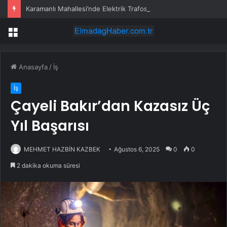
Karamanlı Mahallesi’nde Elektrik Trafosunda Patlama: Kısa Süreli Panik ve Elektrik Kesintisi
Menü
Anasayfa
/
İş
İş
Çayeli Bakır’dan Kazasız Üç
Yıl Başarısı
MEHMET HAZBİN KAZBEK
Ağustos 6, 2025
0
0
2 dakika okuma süresi