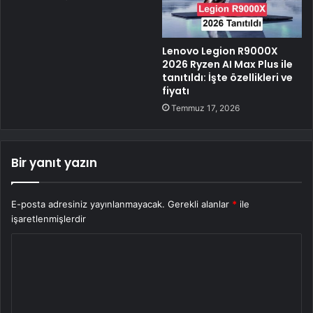
Lenovo Legion R9000X
2026 Ryzen AI Max Plus ile
tanıtıldı: İşte özellikleri ve
fiyatı
Temmuz 17, 2026
Bir yanıt yazın
E-posta adresiniz yayınlanmayacak.
Gerekli alanlar
*
ile
işaretlenmişlerdir
Y
o
r
u