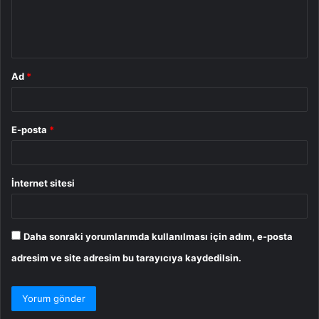
m
*
Ad
*
E-posta
*
İnternet sitesi
Daha sonraki yorumlarımda kullanılması için adım, e-posta
adresim ve site adresim bu tarayıcıya kaydedilsin.