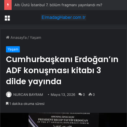
Altı Üstü İstanbul 7. bölüm fragmanı yayınlandı mı?
Menü
Anasayfa
/
Yaşam
Yaşam
Cumhurbaşkanı Erdoğan’ın
ADF konuşması kitabı 3
dilde yayında
NURCAN BAYRAM
Mayıs 13, 2026
0
0
1 dakika okuma süresi