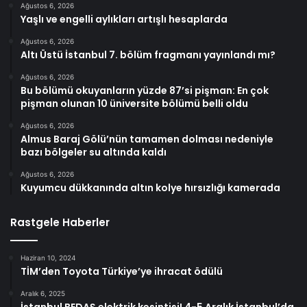
Ağustos 6, 2026
Yaşlı ve engelli aylıkları artışlı hesaplarda
Ağustos 6, 2026
Altı Üstü İstanbul 7. bölüm fragmanı yayınlandı mı?
Ağustos 6, 2026
Bu bölümü okuyanların yüzde 87’si pişman: En çok
pişman olunan 10 üniversite bölümü belli oldu
Ağustos 6, 2026
Almus Baraj Gölü’nün tamamen dolması nedeniyle
bazı bölgeler su altında kaldı
Ağustos 6, 2026
Kuyumcu dükkanında altın kolye hırsızlığı kamerada
Rastgele Haberler
Haziran 10, 2024
TİM’den Toyota Türkiye’ye ihracat ödülü
Aralık 6, 2025
İstanbul BEDAŞ elektrik kesintisi! 4-5 Aralık İstanbul’da