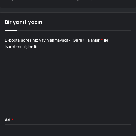
Bir yanıt yazın
E-posta adresiniz yayınlanmayacak.
Gerekli alanlar
*
ile
işaretlenmişlerdir
Y
o
r
u
m
*
Ad
*