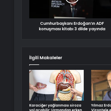
Cumhurbaşkanı Erdoğan’ın ADF
konuşması kitabı 3 dilde yayında
İlgili Makaleler
Karaciğer yağlanması siroza
Yılmaz Erd
yol açabilir: Uzmandan erken
Vizontele 