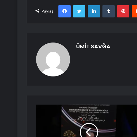
Facebook
Twitter
LinkedIn
Tumblr
Pint
Paylaş
ÜMİT SAVĞA