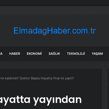
en Malatya Esnafına Destek Çağrısı
FA
HABER
EKONOMI
SAĞLIK
TEKNOLOJI
YAŞAM
ı kaldırıldı? Doktor Başka Hayatta final mi yaptı?
ayatta yayından