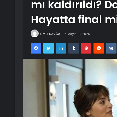
mı kaldırıldı? 
Hayatta final m
ÜMİT SAVĞA
Mayıs 13, 2026
Facebook
Twitter
LinkedIn
Tumblr
Pinterest
Reddit