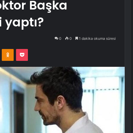
Doktor Başka
i yaptı?
0
0
1 dakika okuma süresi
VKontakte
Odnoklassniki
Pocket