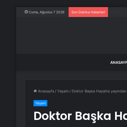
Keskin’d
Cuma, Ağustos 7 2026
Son Dakika Haberleri
ANASAY
Anasayfa
/
Yaşam
/
Doktor Başka Hayatta yayından m
Yaşam
Doktor Başka H