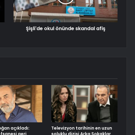
Şişli'de okul önünde skandal afiş
oğan açıkladı:
Televizyon tarihinin en uzun
efsanesi geri
soluklu dizisi Arka Sokaklar