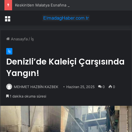
Keskin’den Malatya Esnafına Destek Çağrısı
Menü
Anasayfa
/
İş
İş
Denizli’de Kaleiçi Çarşısında
Yangın!
MEHMET HAZBİN KAZBEK
Haziran 25, 2025
0
0
1 dakika okuma süresi