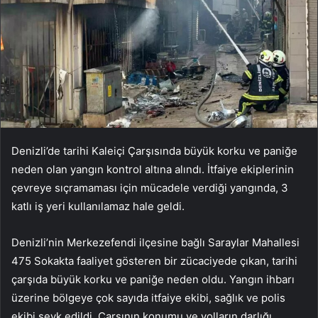
Denizli’de tarihi Kaleiçi Çarşısında büyük korku ve paniğe
neden olan yangın kontrol altına alındı. İtfaiye ekiplerinin
çevreye sıçramaması için mücadele verdiği yangında, 3
katlı iş yeri kullanılamaz hale geldi.
Denizli’nin Merkezefendi ilçesine bağlı Saraylar Mahallesi
475 Sokakta faaliyet gösteren bir zücaciyede çıkan, tarihi
çarşıda büyük korku ve paniğe neden oldu. Yangın ihbarı
üzerine bölgeye çok sayıda itfaiye ekibi, sağlık ve polis
ekibi sevk edildi. Çarşının konumu ve yolların darlığı