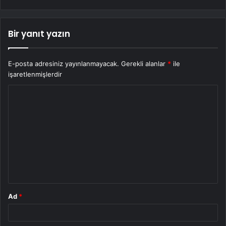
Bir yanıt yazın
E-posta adresiniz yayınlanmayacak.
Gerekli alanlar
*
ile
işaretlenmişlerdir
Y
o
r
u
m
*
Ad
*